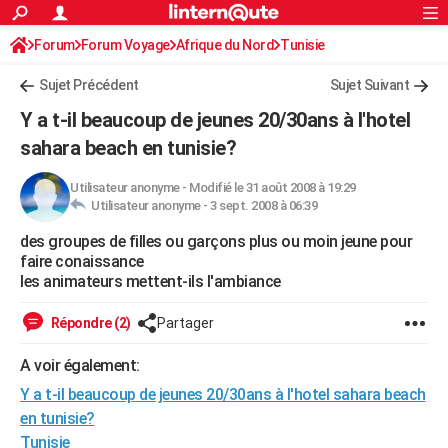
ACTUALITÉS
Forum
Forum Voyage
Afrique du Nord
Connexion
S'inscrire
Tunisie
Rechercher
Société
Education
Villes
Politique
Faits Divers
Monde
+
SPORT
Sujet Précédent
Sujet Suivant
Football
Cyclisme
Forum
Coupe du monde 2026
Tennis
Rugby
CULTURE
Y a t-il beaucoup de jeunes 20/30ans à l'hotel
TNT
Cinéma
Musique
Programme TV
Streaming
Sorties cinéma
+
sahara beach en tunisie?
FINANCE
Impôts
Immobilier
Banque
Crédit
Retraite
Epargne
Risques naturels par ville
Assurance
AUTO
Utilisateur anonyme
-
Modifié le 31 août 2008 à 19:29
Utilisateur anonyme -
3 sept. 2008 à 06:39
Réserver un essai
Berlines
Forum auto
Essais
Citadines
SUV
+
HIGH-TECH
des groupes de filles ou garçons plus ou moin jeune pour
faire conaissance
Meilleur smartphone
Ordinateurs
Guide high-tech
Mobiles
Internet
Jeux vidéo
+
BRICOLAGE
les animateurs mettent-ils l'ambiance
Aménagement intérieur
Cuisine
Jardinage
+
Forum
Extérieur
Salle de bains
Rangement
WEEK-END
Répondre (2)
Partager
Escapades
Expositions
Week-end nature
Guides de France
Patrimoine
Musées
+
LIFESTYLE
A voir également:
Bien-être
Mode
+
Art de vivre
Loisirs
Modes de vie
SANTE
Y a t-il beaucoup de jeunes 20/30ans à l'hotel sahara beach
en tunisie?
Guide de la santé
Médicaments
+
Alimentation
Maladies
Sommeil
VOYAGE
Tunisie