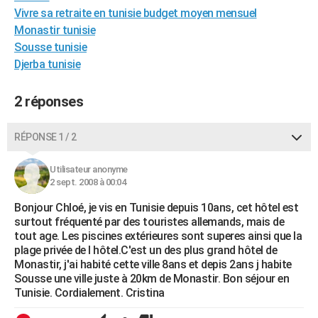
Vivre sa retraite en tunisie budget moyen mensuel
City break
Voyage de noces
Climat
Destinations
Voyage nature
Forum
+
PHOTO
Monastir tunisie
GUIDES D'ACHAT
Sousse tunisie
Djerba tunisie
BONS PLANS
2 réponses
CARTE DE VOEUX
Carte Bonne année
Carte Pâques
Carte de Noël
Carte Saint-Valentin
Carte d'anniversaire
DICTIONNAIRE
RÉPONSE 1 / 2
Biographies
Expressions
Dictionnaire
Citations
Proverbes
PROGRAMME TV
Utilisateur anonyme
2 sept. 2008 à 00:04
COPAINS D'AVANT
Bonjour Chloé, je vis en Tunisie depuis 10ans, cet hôtel est
Se connecter
Collèges
Universités
Service militaire
S'inscrire
Lycées
Primaires
Entreprises
Avis de recherche
AVIS DE DÉCÈS
surtout fréquenté par des touristes allemands, mais de
tout age. Les piscines extérieures sont superes ainsi que la
FORUM
plage privée de l hôtel.C'est un des plus grand hôtel de
Monastir, j'ai habité cette ville 8ans et depis 2ans j habite
Lifestyle
Sport
Television
Cinema
Bricolage
Culture
Auto
Voyage
Sousse une ville juste à 20km de Monastir. Bon séjour en
Tunisie. Cordialement. Cristina