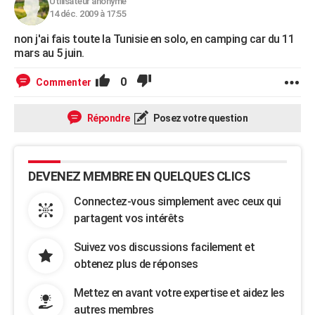
Utilisateur anonyme
City break
Voyage de noces
Climat
Destinations
Voyage nature
Forum
+
14 déc. 2009 à 17:55
PHOTO
non j'ai fais toute la Tunisie en solo, en camping car du 11
GUIDES D'ACHAT
mars au 5 juin.
BONS PLANS
0
Commenter
CARTE DE VOEUX
Répondre
Posez votre question
Carte Bonne année
Carte Pâques
Carte de Noël
Carte Saint-Valentin
Carte d'anniversaire
DICTIONNAIRE
Biographies
Expressions
Dictionnaire
Citations
Proverbes
PROGRAMME TV
DEVENEZ MEMBRE EN QUELQUES CLICS
COPAINS D'AVANT
Connectez-vous simplement avec ceux qui
Se connecter
Collèges
Universités
Service militaire
S'inscrire
Lycées
Primaires
Entreprises
Avis de recherche
AVIS DE DÉCÈS
partagent vos intérêts
FORUM
Suivez vos discussions facilement et
obtenez plus de réponses
Lifestyle
Sport
Television
Cinema
Bricolage
Culture
Auto
Voyage
Mettez en avant votre expertise et aidez les
autres membres