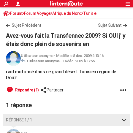
ACTUALITÉS
Forum
Forum Voyage
Afrique du Nord
Connexion
S'inscrire
Tunisie
Rechercher
Société
Education
Villes
Politique
Faits Divers
Monde
+
SPORT
Sujet Précédent
Sujet Suivant
Football
Cyclisme
Forum
Coupe du monde 2026
Tennis
Rugby
CULTURE
Avez-vous fait la Transfennec 2009? Si OUI j' y
TNT
Cinéma
Musique
Programme TV
Streaming
Sorties cinéma
+
étais donc plein de souvenirs en
FINANCE
Impôts
Immobilier
Banque
Crédit
Retraite
Epargne
Risques naturels par ville
Assurance
AUTO
Utilisateur anonyme
-
Modifié le 8 déc. 2009 à 13:16
Utilisateur anonyme -
14 déc. 2009 à 17:55
Réserver un essai
Berlines
Forum auto
Essais
Citadines
SUV
+
HIGH-TECH
raid motorisé dans ce grand désert Tunisien région de
Douz
Meilleur smartphone
Ordinateurs
Guide high-tech
Mobiles
Internet
Jeux vidéo
+
BRICOLAGE
Répondre (1)
Partager
Aménagement intérieur
Cuisine
Jardinage
+
Forum
Extérieur
Salle de bains
Rangement
WEEK-END
Escapades
Expositions
Week-end nature
Guides de France
Patrimoine
Musées
+
LIFESTYLE
1 réponse
Bien-être
Mode
+
Art de vivre
Loisirs
Modes de vie
SANTE
RÉPONSE 1 / 1
Guide de la santé
Médicaments
+
Alimentation
Maladies
Sommeil
VOYAGE