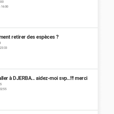
:00
 16:00
ment retirer des espèces ?
8
 23:33
ler à DJERBA... aidez-moi svp...!!! merci
55
02:55