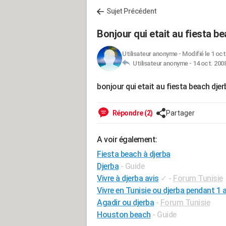
Sujet Précédent
Bonjour qui etait au fiesta b
Utilisateur anonyme
-
Modifié le 1 oct
Utilisateur anonyme -
14 oct. 2008
bonjour qui etait au fiesta beach djer
Répondre (2)
Partager
A voir également:
Fiesta beach à djerba
Djerba
- Guide
Vivre à djerba avis
✓
-
Forum Tunisie
Vivre en Tunisie ou djerba pendant 1 a
Agadir ou djerba
-
Forum Tunisie
Houston beach
- Guide