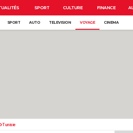
TUALITÉS
SPORT
CULTURE
FINANCE
A
SPORT
AUTO
TELEVISION
VOYAGE
CINEMA
d
Tunisie