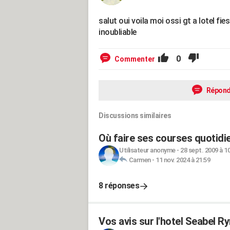
salut oui voila moi ossi gt a lotel fi
inoubliable
0
Commenter
Répond
Discussions similaires
Où faire ses courses quotidi
Utilisateur anonyme
-
28 sept. 2009 à 1
Carmen
-
11 nov. 2024 à 21:59
8 réponses
Vos avis sur l'hotel Seabel 