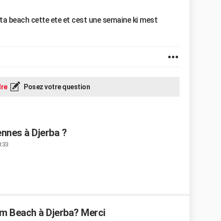
esta beach cette ete et cest une semaine ki mest
re
Posez votre question
ennes à Djerba ?
0:33
Rym Beach à Djerba? Merci