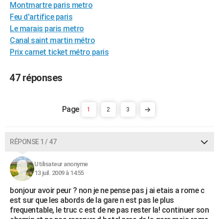
Montmartre paris metro
City break
Voyage de noces
Climat
Destinations
Voyage nature
Forum
+
PHOTO
Feu d'artifice paris
Le marais paris metro
GUIDES D'ACHAT
Canal saint martin métro
BONS PLANS
Prix carnet ticket métro paris
CARTE DE VOEUX
47 réponses
Carte Bonne année
Carte Pâques
Carte de Noël
Carte Saint-Valentin
Carte d'anniversaire
DICTIONNAIRE
Biographies
Expressions
Dictionnaire
Citations
Proverbes
1
2
3
PROGRAMME TV
COPAINS D'AVANT
RÉPONSE 1 / 47
Se connecter
Collèges
Universités
Service militaire
S'inscrire
Lycées
Primaires
Entreprises
Avis de recherche
AVIS DE DÉCÈS
Utilisateur anonyme
FORUM
13 juil. 2009 à 14:55
Lifestyle
Sport
Television
Cinema
Bricolage
Culture
Auto
Voyage
bonjour avoir peur ? non je ne pense pas j ai etais a rome c
est sur que les abords de la gare n est pas le plus
frequentable, le truc c est de ne pas rester la! continuer son