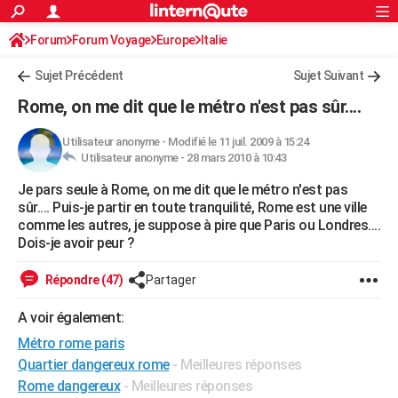
ACTUALITÉS
Forum
Forum Voyage
Europe
Connexion
S'inscrire
Italie
Rechercher
Société
Education
Villes
Politique
Faits Divers
Monde
+
SPORT
Sujet Précédent
Sujet Suivant
Football
Cyclisme
Forum
Coupe du monde 2026
Tennis
Rugby
CULTURE
Rome, on me dit que le métro n'est pas sûr....
TNT
Cinéma
Musique
Programme TV
Streaming
Sorties cinéma
+
FINANCE
Utilisateur anonyme
-
Modifié le 11 juil. 2009 à 15:24
Utilisateur anonyme -
28 mars 2010 à 10:43
Impôts
Immobilier
Banque
Crédit
Retraite
Epargne
Risques naturels par ville
Assurance
AUTO
Je pars seule à Rome, on me dit que le métro n'est pas
Réserver un essai
Berlines
Forum auto
Essais
Citadines
SUV
+
HIGH-TECH
sûr.... Puis-je partir en toute tranquilité, Rome est une ville
comme les autres, je suppose à pire que Paris ou Londres....
Meilleur smartphone
Ordinateurs
Guide high-tech
Mobiles
Internet
Jeux vidéo
+
BRICOLAGE
Dois-je avoir peur ?
Aménagement intérieur
Cuisine
Jardinage
+
Forum
Extérieur
Salle de bains
Rangement
WEEK-END
Répondre (47)
Partager
Escapades
Expositions
Week-end nature
Guides de France
Patrimoine
Musées
+
LIFESTYLE
A voir également:
Métro rome paris
Bien-être
Mode
+
Art de vivre
Loisirs
Modes de vie
SANTE
Quartier dangereux rome
- Meilleures réponses
Guide de la santé
Médicaments
+
Alimentation
Maladies
Sommeil
VOYAGE
Rome dangereux
- Meilleures réponses