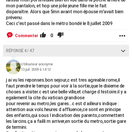
mon pantalon, et hop une jolie jeune fille me le fait
disparaître. Alors que 5mn avant mon épouse m'avait bien
prévenu.
Ceci c'est passé dans le métro bondé le 8 juillet 2009
0
Commenter
RÉPONSE 4 / 47
Utilisateur anonyme
13 juil. 2009 à 14:12
j ai vu les reponses.bon sejour,c est tres agreable.rome,il
faut prendre le temps pour voir à la sortie,que le dixieme de
choses a visiter.c est une belle ville,et charge d histoire.il y a
egalement la cite du vatican.grandiose
pour revenir au metro,les gares...c est d ailleurs indique :
attention aux vols.heures d affluence,ce sont en principe
des enfants,qui sous l indication des parents,commettent
les larcins.ça a failli m arriver,en sortie du metro,sortie gare
de termini.