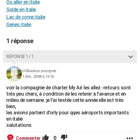
Ou aller en italie
City break
Voyage de noces
Climat
Destinations
Voyage nature
Forum
+
PHOTO
Solde en italie
Lac de come italie
GUIDES D'ACHAT
Genes italie
BONS PLANS
1 réponse
CARTE DE VOEUX
Carte Bonne année
Carte Pâques
Carte de Noël
Carte Saint-Valentin
Carte d'anniversaire
RÉPONSE 1 / 1
DICTIONNAIRE
Biographies
Expressions
Dictionnaire
Citations
Proverbes
PROGRAMME TV
Utilisateur anonyme
1 déc. 2008 à 13:16
COPAINS D'AVANT
voir la compagnie de charter My Air les allez -retours sont
très peu chers, à condition de les retenir à l'avance et en
Se connecter
Collèges
Universités
Service militaire
S'inscrire
Lycées
Primaires
Entreprises
Avis de recherche
AVIS DE DÉCÈS
milieu de semaine. je l'ai testée cette année elle est très
bien,
FORUM
les avions partent d'orly pour qqes aéroports importants
en italie
Lifestyle
Sport
Television
Cinema
Bricolage
Culture
Auto
Voyage
salutations
0
Commenter