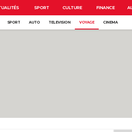
TUALITÉS
SPORT
CULTURE
FINANCE
A
SPORT
AUTO
TELEVISION
VOYAGE
CINEMA