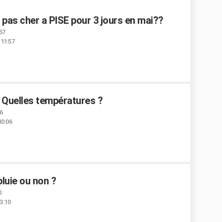
 pas cher a PISE pour 3 jours en mai??
:57
 11:57
. Quelles températures ?
06
10:06
pluie ou non ?
0
13:10