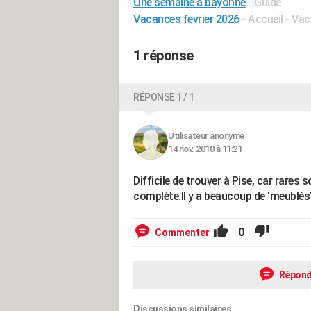
Une semaine à bayonne
- Guide
Vacances fevrier 2026
- Accueil - Va
1 réponse
RÉPONSE 1 / 1
Utilisateur anonyme
14 nov. 2010 à 11:21
Difficile de trouver à Pise, car rares
complète.Il y a beaucoup de 'meublés
0
Commenter
Répond
Discussions similaires