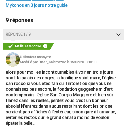
Mykonos en 3 jours notre guide
City break
Voyage de noces
Climat
Destinations
Voyage nature
Forum
+
PHOTO
GUIDES D'ACHAT
9 réponses
BONS PLANS
RÉPONSE 1 / 9
CARTE DE VOEUX
Meilleure réponse
Carte Bonne année
Carte Pâques
Carte de Noël
Carte Saint-Valentin
Carte d'anniversaire
DICTIONNAIRE
Utilisateur anonyme
Modifié par linter_Kalamazoo le 15/02/2013 18:08
Biographies
Expressions
Dictionnaire
Citations
Proverbes
PROGRAMME TV
alors pour moi les incontournables à voir en trois jours
COPAINS D'AVANT
sont: la palais des doges, la basilique saint marc, l'église
san rocco si vous êtes fan du Tintoret ou que vous ne
Se connecter
Collèges
Universités
Service militaire
S'inscrire
Lycées
Primaires
Entreprises
Avis de recherche
AVIS DE DÉCÈS
connaissez pas encore, la fondation guggenheim d'art
contemporain, l'église San Gorgio Maggiore et bien sûr
FORUM
flânez dans les ruelles, perdez vous c'est un bonheur
absolu! N'entrez dans aucun restairant dont les prix ne
Lifestyle
Sport
Television
Cinema
Bricolage
Culture
Auto
Voyage
seraient pas affichés à l'extérieur, sinon gare à l'arnaque,
éviter les restos sur le grand canal à moins de vouloir
épater la belle...