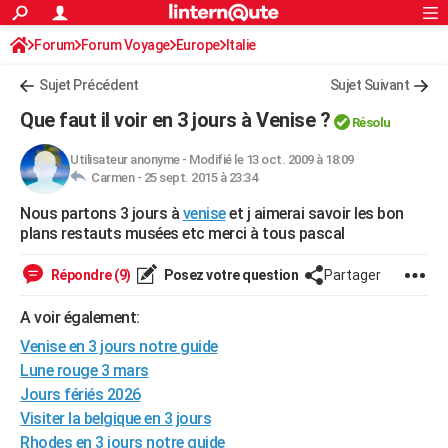
ACTUALITÉS
Forum
Forum Voyage
Europe
Connexion
S'inscrire
Italie
Rechercher
Société
Education
Villes
Politique
Faits Divers
Monde
+
SPORT
Sujet Précédent
Sujet Suivant
Football
Cyclisme
Forum
Coupe du monde 2026
Tennis
Rugby
CULTURE
Que faut il voir en 3 jours à Venise ?
Résolu
TNT
Cinéma
Musique
Programme TV
Streaming
Sorties cinéma
+
FINANCE
Utilisateur anonyme
-
Modifié le 13 oct. 2009 à 18:09
Carmen -
25 sept. 2015 à 23:34
Impôts
Immobilier
Banque
Crédit
Retraite
Epargne
Risques naturels par ville
Assurance
AUTO
Nous partons 3 jours à
venise
et j aimerai savoir les bon
Réserver un essai
Berlines
Forum auto
Essais
Citadines
SUV
+
HIGH-TECH
plans restauts musées etc merci à tous pascal
Meilleur smartphone
Ordinateurs
Guide high-tech
Mobiles
Internet
Jeux vidéo
+
BRICOLAGE
Répondre (9)
Posez votre question
Partager
Aménagement intérieur
Cuisine
Jardinage
+
Forum
Extérieur
Salle de bains
Rangement
WEEK-END
A voir également:
Escapades
Expositions
Week-end nature
Guides de France
Patrimoine
Musées
+
Venise en 3 jours notre guide
LIFESTYLE
Lune rouge 3 mars
Bien-être
Mode
+
Art de vivre
Loisirs
Modes de vie
SANTE
Jours fériés 2026
Visiter la belgique en 3 jours
Guide de la santé
Médicaments
+
Alimentation
Maladies
Sommeil
VOYAGE
Rhodes en 3 jours notre guide