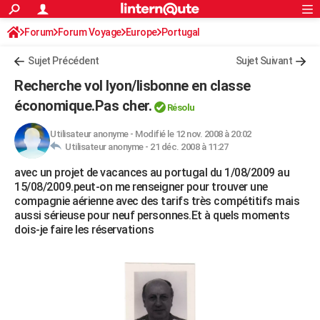
ACTUALITÉS
Forum
Forum Voyage
Europe
Connexion
S'inscrire
Portugal
Rechercher
Société
Education
Villes
Politique
Faits Divers
Monde
+
SPORT
Sujet Précédent
Sujet Suivant
Football
Cyclisme
Forum
Coupe du monde 2026
Tennis
Rugby
CULTURE
Recherche vol lyon/lisbonne en classe
TNT
Cinéma
Musique
Programme TV
Streaming
Sorties cinéma
+
économique.Pas cher.
FINANCE
Résolu
Impôts
Immobilier
Banque
Crédit
Retraite
Epargne
Risques naturels par ville
Assurance
AUTO
Utilisateur anonyme
-
Modifié le 12 nov. 2008 à 20:02
Utilisateur anonyme -
21 déc. 2008 à 11:27
Réserver un essai
Berlines
Forum auto
Essais
Citadines
SUV
+
HIGH-TECH
avec un projet de vacances au portugal du 1/08/2009 au
15/08/2009.peut-on me renseigner pour trouver une
Meilleur smartphone
Ordinateurs
Guide high-tech
Mobiles
Internet
Jeux vidéo
+
BRICOLAGE
compagnie aérienne avec des tarifs très compétitifs mais
aussi sérieuse pour neuf personnes.Et à quels moments
Aménagement intérieur
Cuisine
Jardinage
+
Forum
Extérieur
Salle de bains
Rangement
WEEK-END
dois-je faire les réservations
Escapades
Expositions
Week-end nature
Guides de France
Patrimoine
Musées
+
LIFESTYLE
Bien-être
Mode
+
Art de vivre
Loisirs
Modes de vie
SANTE
Guide de la santé
Médicaments
+
Alimentation
Maladies
Sommeil
VOYAGE