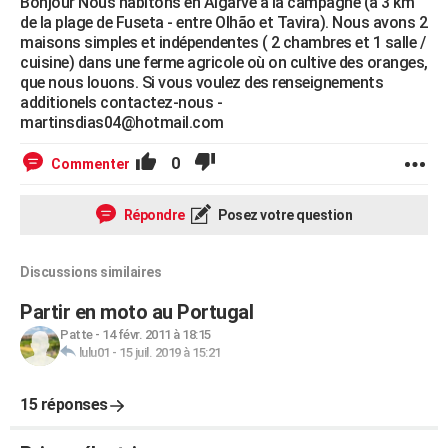
Bonjour Nous habitons en Algarve à la campagne (à 3 km
de la plage de Fuseta - entre Olhão et Tavira). Nous avons 2
maisons simples et indépendentes ( 2 chambres et 1 salle /
cuisine) dans une ferme agricole où on cultive des oranges,
que nous louons. Si vous voulez des renseignements
additionels contactez-nous -
martinsdias04@hotmail.com
0
Commenter
Répondre
Posez votre question
Discussions similaires
Partir en moto au Portugal
Patte
-
14 févr. 2011 à 18:15
lulu01
-
15 juil. 2019 à 15:21
15 réponses