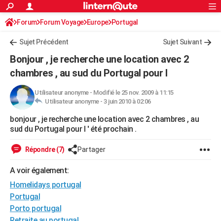
ACTUALITÉS
Forum
Forum Voyage
Europe
Connexion
S'inscrire
Portugal
Rechercher
Société
Education
Villes
Politique
Faits Divers
Monde
+
SPORT
Sujet Précédent
Sujet Suivant
Football
Cyclisme
Forum
Coupe du monde 2026
Tennis
Rugby
CULTURE
Bonjour , je recherche une location avec 2
TNT
Cinéma
Musique
Programme TV
Streaming
Sorties cinéma
+
chambres , au sud du Portugal pour l
FINANCE
Impôts
Immobilier
Banque
Crédit
Retraite
Epargne
Risques naturels par ville
Assurance
AUTO
Utilisateur anonyme
-
Modifié le 25 nov. 2009 à 11:15
Utilisateur anonyme -
3 juin 2010 à 02:06
Réserver un essai
Berlines
Forum auto
Essais
Citadines
SUV
+
HIGH-TECH
bonjour , je recherche une location avec 2 chambres , au
sud du Portugal pour l ' été prochain .
Meilleur smartphone
Ordinateurs
Guide high-tech
Mobiles
Internet
Jeux vidéo
+
BRICOLAGE
Répondre (7)
Partager
Aménagement intérieur
Cuisine
Jardinage
+
Forum
Extérieur
Salle de bains
Rangement
WEEK-END
A voir également:
Escapades
Expositions
Week-end nature
Guides de France
Patrimoine
Musées
+
LIFESTYLE
Homelidays portugal
Bien-être
Mode
+
Art de vivre
Loisirs
Modes de vie
SANTE
Portugal
Porto portugal
Guide de la santé
Médicaments
+
Alimentation
Maladies
Sommeil
VOYAGE
Retraite au portugal