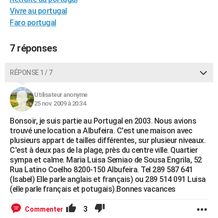
City break
Voyage de noces
Climat
Destinations
Voyage nature
Forum
+
Vivre au portugal
PHOTO
Faro portugal
GUIDES D'ACHAT
7 réponses
BONS PLANS
CARTE DE VOEUX
RÉPONSE 1 / 7
Carte Bonne année
Carte Pâques
Carte de Noël
Carte Saint-Valentin
Carte d'anniversaire
DICTIONNAIRE
Utilisateur anonyme
25 nov. 2009 à 20:34
Biographies
Expressions
Dictionnaire
Citations
Proverbes
PROGRAMME TV
Bonsoir, je suis partie au Portugal en 2003. Nous avions
COPAINS D'AVANT
trouvé une location a Albufeira. C'est une maison avec
plusieurs appart de tailles différentes, sur plusieur niveaux.
Se connecter
Collèges
Universités
Service militaire
S'inscrire
Lycées
Primaires
Entreprises
Avis de recherche
C'est à deux pas de la plage, près du centre ville. Quartier
AVIS DE DÉCÈS
sympa et calme. Maria Luisa Semiao de Sousa Engrila, 52
Rua Latino Coelho 8200-150 Albufeira. Tel 289 587 641
FORUM
(Isabel) Elle parle anglais et français) ou 289 514 091 Luisa
Lifestyle
Sport
Television
Cinema
Bricolage
Culture
Auto
Voyage
(elle parle français et potugais).Bonnes vacances
3
Commenter