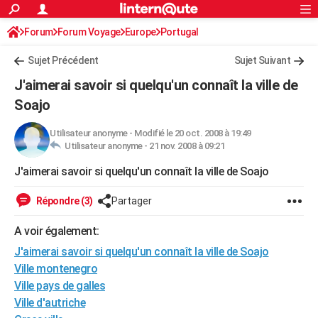
ACTUALITÉS
Forum
Forum Voyage
Europe
Connexion
S'inscrire
Portugal
Rechercher
Société
Education
Villes
Politique
Faits Divers
Monde
+
SPORT
Sujet Précédent
Sujet Suivant
Football
Cyclisme
Forum
Coupe du monde 2026
Tennis
Rugby
CULTURE
J'aimerai savoir si quelqu'un connaît la ville de
TNT
Cinéma
Musique
Programme TV
Streaming
Sorties cinéma
+
Soajo
FINANCE
Impôts
Immobilier
Banque
Crédit
Retraite
Epargne
Risques naturels par ville
Assurance
AUTO
Utilisateur anonyme
-
Modifié le 20 oct. 2008 à 19:49
Utilisateur anonyme -
21 nov. 2008 à 09:21
Réserver un essai
Berlines
Forum auto
Essais
Citadines
SUV
+
HIGH-TECH
J'aimerai savoir si quelqu'un connaît la ville de Soajo
Meilleur smartphone
Ordinateurs
Guide high-tech
Mobiles
Internet
Jeux vidéo
+
BRICOLAGE
Répondre (3)
Partager
Aménagement intérieur
Cuisine
Jardinage
+
Forum
Extérieur
Salle de bains
Rangement
WEEK-END
A voir également:
Escapades
Expositions
Week-end nature
Guides de France
Patrimoine
Musées
+
LIFESTYLE
J'aimerai savoir si quelqu'un connaît la ville de Soajo
Ville montenegro
Bien-être
Mode
+
Art de vivre
Loisirs
Modes de vie
SANTE
Ville pays de galles
Ville d'autriche
Guide de la santé
Médicaments
+
Alimentation
Maladies
Sommeil
VOYAGE