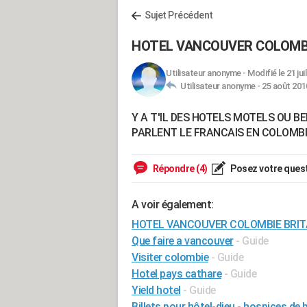
Sujet Précédent
HOTEL VANCOUVER COLOMBI
Utilisateur anonyme
-
Modifié le 21 jui
Utilisateur anonyme -
25 août 2010
Y A T'IL DES HOTELS MOTELS OU 
PARLENT LE FRANCAIS EN COLOMBI
Répondre (4)
Posez votre ques
A voir également:
HOTEL VANCOUVER COLOMBIE BRIT
Que faire a vancouver
- Guide
Visiter colombie
- Guide
Hotel pays cathare
- Guide
Yield hotel
- Guide
Billets pour hôtel-dieu - hospices de