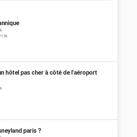
annique
6
21:36
 hôtel pas cher à côté de l'aéroport
6
isneyland paris ?