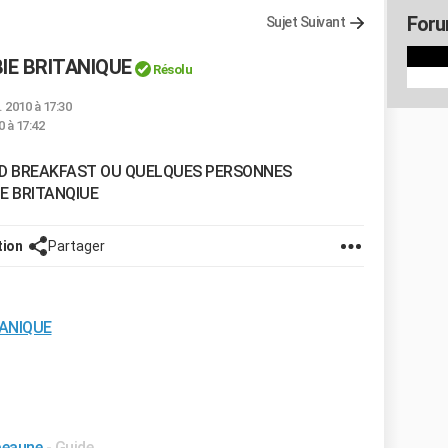
Foru
Sujet Suivant
E BRITANIQUE
Résolu
l. 2010 à 17:30
 à 17:42
BED BREAKFAST OU QUELQUES PERSONNES
E BRITANQIUE
tion
Partager
ANIQUE
 beaune
- Guide