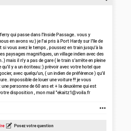
 ferry qui passe dans l'Inside Passage.. vous y
us en avons vu:) je l'ai pris à Port Hardy sur l'Ile de
t si vous avez le temps , poussez en train jusqu'à la
des paysages magnifiques, un village indien avec des
) mais il n'y a pas de gare ( le train s'arrête en pleine
qu'il y a un écriteau::) prèvoir avec votre hotel que
ocier, avec quelqu'un, ( un indien de préférence ) qu'il
re.. impossible de louer une voiture !!! je vous
z une personne de 60 ans et + la deuxième qui est
 à votre disposition , mon mail "ekaitz1@voila.fr
re
Posez votre question