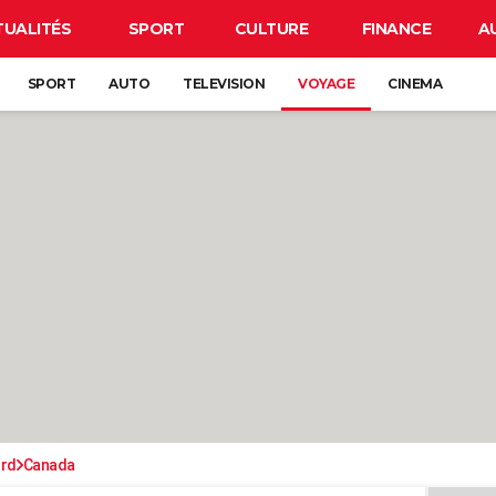
TUALITÉS
SPORT
CULTURE
FINANCE
A
SPORT
AUTO
TELEVISION
VOYAGE
CINEMA
ord
Canada