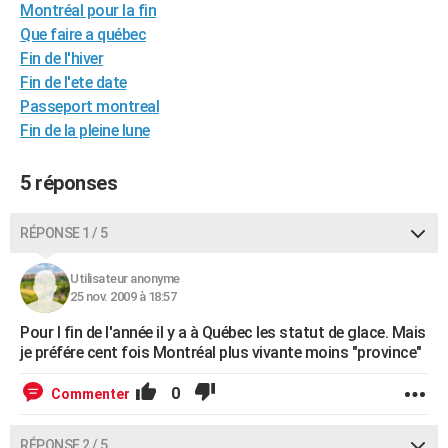
Montréal pour la fin
City break
Voyage de noces
Climat
Destinations
Voyage nature
Forum
+
PHOTO
Que faire a québec
Fin de l'hiver
GUIDES D'ACHAT
Fin de l'ete date
BONS PLANS
Passeport montreal
Fin de la pleine lune
CARTE DE VOEUX
5 réponses
Carte Bonne année
Carte Pâques
Carte de Noël
Carte Saint-Valentin
Carte d'anniversaire
DICTIONNAIRE
Biographies
Expressions
Dictionnaire
Citations
Proverbes
PROGRAMME TV
RÉPONSE 1 / 5
COPAINS D'AVANT
Utilisateur anonyme
25 nov. 2009 à 18:57
Se connecter
Collèges
Universités
Service militaire
S'inscrire
Lycées
Primaires
Entreprises
Avis de recherche
AVIS DE DÉCÈS
Pour l fin de l'année il y a à Québec les statut de glace. Mais
FORUM
je préfére cent fois Montréal plus vivante moins "province"
Lifestyle
Sport
Television
Cinema
Bricolage
Culture
Auto
Voyage
0
Commenter
RÉPONSE 2 / 5