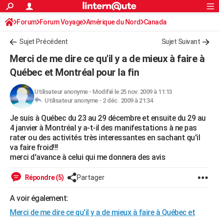
ACTUALITÉS
Forum
Forum Voyage
Amérique du Nord
Connexion
S'inscrire
Canada
Rechercher
Société
Education
Villes
Politique
Faits Divers
Monde
+
SPORT
Sujet Précédent
Sujet Suivant
Football
Cyclisme
Forum
Coupe du monde 2026
Tennis
Rugby
CULTURE
Merci de me dire ce qu'il y a de mieux à faire à
TNT
Cinéma
Musique
Programme TV
Streaming
Sorties cinéma
+
Québec et Montréal pour la fin
FINANCE
Impôts
Immobilier
Banque
Crédit
Retraite
Epargne
Risques naturels par ville
Assurance
AUTO
Utilisateur anonyme
-
Modifié le 25 nov. 2009 à 11:13
Utilisateur anonyme -
2 déc. 2009 à 21:34
Réserver un essai
Berlines
Forum auto
Essais
Citadines
SUV
+
HIGH-TECH
Je suis à Québec du 23 au 29 décembre et ensuite du 29 au
4 janvier à Montréal y a-t-il des manifestations à ne pas
Meilleur smartphone
Ordinateurs
Guide high-tech
Mobiles
Internet
Jeux vidéo
+
BRICOLAGE
rater ou des activités très interessantes en sachant qu'il
va faire froid!!!
Aménagement intérieur
Cuisine
Jardinage
+
Forum
Extérieur
Salle de bains
Rangement
WEEK-END
merci d'avance à celui qui me donnera des avis
Escapades
Expositions
Week-end nature
Guides de France
Patrimoine
Musées
+
LIFESTYLE
Répondre (5)
Partager
Bien-être
Mode
+
Art de vivre
Loisirs
Modes de vie
SANTE
A voir également:
Guide de la santé
Médicaments
+
Alimentation
Maladies
Sommeil
VOYAGE
Merci de me dire ce qu'il y a de mieux à faire à Québec et