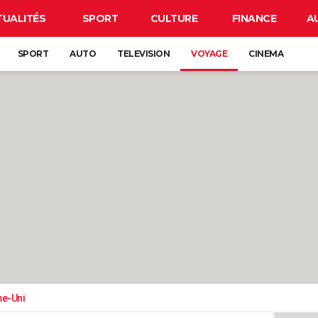
TUALITÉS
SPORT
CULTURE
FINANCE
A
SPORT
AUTO
TELEVISION
VOYAGE
CINEMA
e-Uni