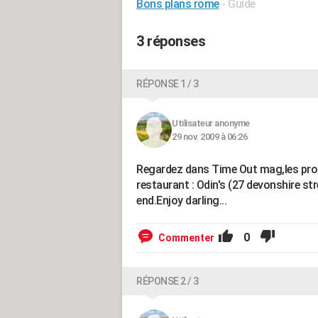
Bons plans rome
- Guide
3 réponses
RÉPONSE 1 / 3
Utilisateur anonyme
29 nov. 2009 à 06:26
Regardez dans Time Out mag,les propo
restaurant : Odin's (27 devonshire st
end.Enjoy darling...
0
Commenter
RÉPONSE 2 / 3