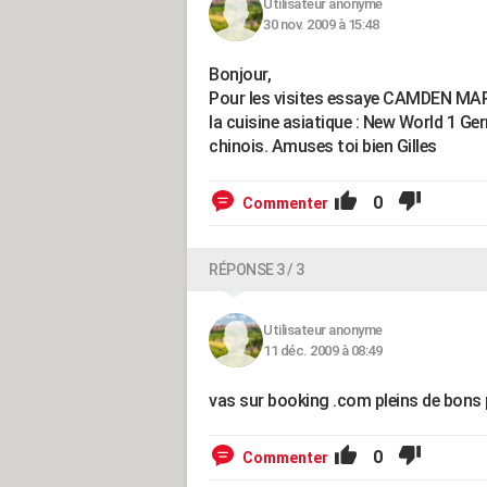
Utilisateur anonyme
30 nov. 2009 à 15:48
Bonjour,
Pour les visites essaye CAMDEN MARK
la cuisine asiatique : New World 1 Ge
chinois. Amuses toi bien Gilles
0
Commenter
RÉPONSE 3 / 3
Utilisateur anonyme
11 déc. 2009 à 08:49
vas sur booking .com pleins de bons 
0
Commenter