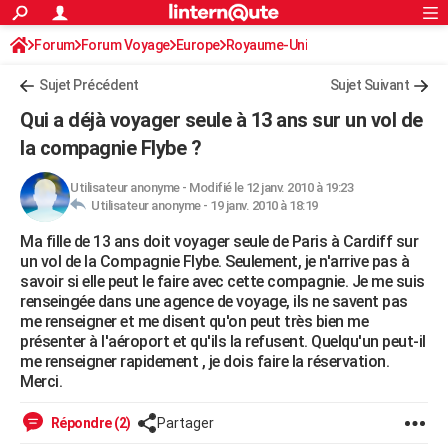
ACTUALITÉS
Forum
Forum Voyage
Europe
Connexion
S'inscrire
Royaume-Uni
Rechercher
Société
Education
Villes
Politique
Faits Divers
Monde
+
SPORT
Sujet Précédent
Sujet Suivant
Football
Cyclisme
Forum
Coupe du monde 2026
Tennis
Rugby
CULTURE
Qui a déjà voyager seule à 13 ans sur un vol de
TNT
Cinéma
Musique
Programme TV
Streaming
Sorties cinéma
+
la compagnie Flybe ?
FINANCE
Impôts
Immobilier
Banque
Crédit
Retraite
Epargne
Risques naturels par ville
Assurance
AUTO
Utilisateur anonyme
-
Modifié le 12 janv. 2010 à 19:23
Utilisateur anonyme -
19 janv. 2010 à 18:19
Réserver un essai
Berlines
Forum auto
Essais
Citadines
SUV
+
HIGH-TECH
Ma fille de 13 ans doit voyager seule de Paris à Cardiff sur
un vol de la Compagnie Flybe. Seulement, je n'arrive pas à
Meilleur smartphone
Ordinateurs
Guide high-tech
Mobiles
Internet
Jeux vidéo
+
BRICOLAGE
savoir si elle peut le faire avec cette compagnie. Je me suis
renseingée dans une agence de voyage, ils ne savent pas
Aménagement intérieur
Cuisine
Jardinage
+
Forum
Extérieur
Salle de bains
Rangement
WEEK-END
me renseigner et me disent qu'on peut très bien me
présenter à l'aéroport et qu'ils la refusent. Quelqu'un peut-il
Escapades
Expositions
Week-end nature
Guides de France
Patrimoine
Musées
+
LIFESTYLE
me renseigner rapidement , je dois faire la réservation.
Merci.
Bien-être
Mode
+
Art de vivre
Loisirs
Modes de vie
SANTE
Répondre (2)
Partager
Guide de la santé
Médicaments
+
Alimentation
Maladies
Sommeil
VOYAGE