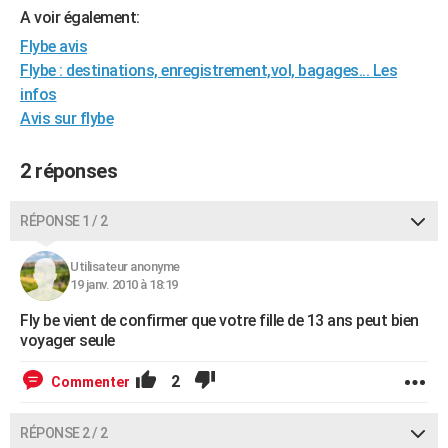
A voir également:
City break
Voyage de noces
Climat
Destinations
Voyage nature
Forum
+
PHOTO
Flybe avis
GUIDES D'ACHAT
Flybe : destinations, enregistrement,vol, bagages... Les
infos
BONS PLANS
Avis sur flybe
CARTE DE VOEUX
2 réponses
Carte Bonne année
Carte Pâques
Carte de Noël
Carte Saint-Valentin
Carte d'anniversaire
DICTIONNAIRE
RÉPONSE 1 / 2
Biographies
Expressions
Dictionnaire
Citations
Proverbes
PROGRAMME TV
COPAINS D'AVANT
Utilisateur anonyme
19 janv. 2010 à 18:19
Se connecter
Collèges
Universités
Service militaire
S'inscrire
Lycées
Primaires
Entreprises
Avis de recherche
AVIS DE DÉCÈS
Fly be vient de confirmer que votre fille de 13 ans peut bien
voyager seule
FORUM
2
Commenter
Lifestyle
Sport
Television
Cinema
Bricolage
Culture
Auto
Voyage
RÉPONSE 2 / 2