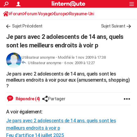
ACTUALITÉS
Forum
Forum Voyage
Europe
Connexion
S'inscrire
Royaume-Uni
Rechercher
Société
Education
Villes
Politique
Faits Divers
Monde
+
SPORT
Sujet Précédent
Sujet Suivant
Football
Cyclisme
Forum
Coupe du monde 2026
Tennis
Rugby
CULTURE
Je pars avec 2 adolescents de 14 ans, quels
TNT
Cinéma
Musique
Programme TV
Streaming
Sorties cinéma
+
sont les meilleurs endroits à voir p
FINANCE
Impôts
Immobilier
Banque
Crédit
Retraite
Epargne
Risques naturels par ville
Assurance
AUTO
Utilisateur anonyme
-
Modifié le 1 nov. 2009 à 17:38
Utilisateur anonyme -
6 nov. 2009 à 12:27
Réserver un essai
Berlines
Forum auto
Essais
Citadines
SUV
+
HIGH-TECH
Je pars avec 2 adolescents de 14 ans, quels sont les
meilleurs endroits à voir pour eux (amusements, shopping)
Meilleur smartphone
Ordinateurs
Guide high-tech
Mobiles
Internet
Jeux vidéo
+
BRICOLAGE
?
Aménagement intérieur
Cuisine
Jardinage
+
Forum
Extérieur
Salle de bains
Rangement
WEEK-END
Répondre (4)
Partager
Escapades
Expositions
Week-end nature
Guides de France
Patrimoine
Musées
+
LIFESTYLE
A voir également:
Bien-être
Mode
+
Art de vivre
Loisirs
Modes de vie
SANTE
Je pars avec 2 adolescents de 14 ans, quels sont les
meilleurs endroits à voir p
Guide de la santé
Médicaments
+
Alimentation
Maladies
Sommeil
VOYAGE
Feu d'artifice 14 juillet 2025