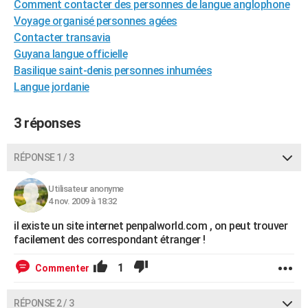
Comment contacter des personnes de langue anglophone
City break
Voyage de noces
Climat
Destinations
Voyage nature
Forum
+
PHOTO
Voyage organisé personnes agées
Contacter transavia
GUIDES D'ACHAT
Guyana langue officielle
Basilique saint-denis personnes inhumées
BONS PLANS
Langue jordanie
CARTE DE VOEUX
3 réponses
Carte Bonne année
Carte Pâques
Carte de Noël
Carte Saint-Valentin
Carte d'anniversaire
DICTIONNAIRE
Biographies
Expressions
Dictionnaire
Citations
Proverbes
PROGRAMME TV
RÉPONSE 1 / 3
COPAINS D'AVANT
Utilisateur anonyme
4 nov. 2009 à 18:32
Se connecter
Collèges
Universités
Service militaire
S'inscrire
Lycées
Primaires
Entreprises
Avis de recherche
AVIS DE DÉCÈS
il existe un site internet penpalworld.com , on peut trouver
facilement des correspondant étranger !
FORUM
Lifestyle
Sport
Television
Cinema
Bricolage
Culture
Auto
Voyage
1
Commenter
RÉPONSE 2 / 3