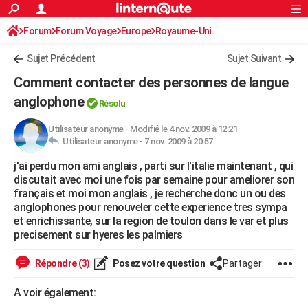
ACTUALITÉS
Forum
Forum Voyage
Europe
Connexion
S'inscrire
Royaume-Uni
Rechercher
Société
Education
Villes
Politique
Faits Divers
Monde
+
SPORT
Sujet Précédent
Sujet Suivant
Football
Cyclisme
Forum
Coupe du monde 2026
Tennis
Rugby
CULTURE
Comment contacter des personnes de langue
TNT
Cinéma
Musique
Programme TV
Streaming
Sorties cinéma
+
anglophone
FINANCE
Résolu
Impôts
Immobilier
Banque
Crédit
Retraite
Epargne
Risques naturels par ville
Assurance
AUTO
Utilisateur anonyme
-
Modifié le 4 nov. 2009 à 12:21
Utilisateur anonyme -
7 nov. 2009 à 20:57
Réserver un essai
Berlines
Forum auto
Essais
Citadines
SUV
+
HIGH-TECH
j'ai perdu mon ami anglais , parti sur l'italie maintenant , qui
discutait avec moi une fois par semaine pour ameliorer son
Meilleur smartphone
Ordinateurs
Guide high-tech
Mobiles
Internet
Jeux vidéo
+
BRICOLAGE
français et moi mon anglais , je recherche donc un ou des
anglophones pour renouveler cette experience tres sympa
Aménagement intérieur
Cuisine
Jardinage
+
Forum
Extérieur
Salle de bains
Rangement
WEEK-END
et enrichissante, sur la region de toulon dans le var et plus
precisement sur hyeres les palmiers
Escapades
Expositions
Week-end nature
Guides de France
Patrimoine
Musées
+
LIFESTYLE
Répondre (3)
Posez votre question
Partager
Bien-être
Mode
+
Art de vivre
Loisirs
Modes de vie
SANTE
A voir également:
Guide de la santé
Médicaments
+
Alimentation
Maladies
Sommeil
VOYAGE