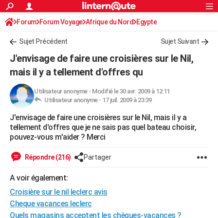
ACTUALITÉS
Forum
Forum Voyage
Afrique du Nord
Connexion
S'inscrire
Egypte
Rechercher
Société
Education
Villes
Politique
Faits Divers
Monde
+
SPORT
Sujet Précédent
Sujet Suivant
Football
Cyclisme
Forum
Coupe du monde 2026
Tennis
Rugby
CULTURE
J'envisage de faire une croisières sur le Nil,
TNT
Cinéma
Musique
Programme TV
Streaming
Sorties cinéma
+
mais il y a tellement d'offres qu
FINANCE
Impôts
Immobilier
Banque
Crédit
Retraite
Epargne
Risques naturels par ville
Assurance
AUTO
Utilisateur anonyme
-
Modifié le 30 avr. 2009 à 12:11
Utilisateur anonyme -
17 juil. 2009 à 23:39
Réserver un essai
Berlines
Forum auto
Essais
Citadines
SUV
+
HIGH-TECH
J'envisage de faire une croisières sur le Nil, mais il y a
tellement d'offres que je ne sais pas quel bateau choisir,
Meilleur smartphone
Ordinateurs
Guide high-tech
Mobiles
Internet
Jeux vidéo
+
BRICOLAGE
pouvez-vous m'aider ? Merci
Aménagement intérieur
Cuisine
Jardinage
+
Forum
Extérieur
Salle de bains
Rangement
WEEK-END
Répondre (216)
Partager
Escapades
Expositions
Week-end nature
Guides de France
Patrimoine
Musées
+
LIFESTYLE
A voir également:
Bien-être
Mode
+
Art de vivre
Loisirs
Modes de vie
SANTE
Croisière sur le nil leclerc avis
Cheque vacances leclerc
Guide de la santé
Médicaments
+
Alimentation
Maladies
Sommeil
VOYAGE
Quels magasins acceptent les chèques-vacances ?