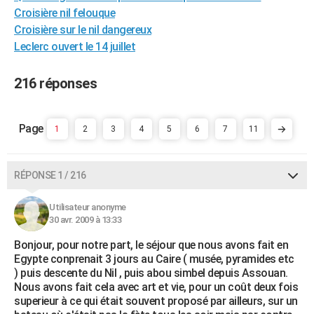
Croisière nil felouque
City break
Voyage de noces
Climat
Destinations
Voyage nature
Forum
+
PHOTO
Croisière sur le nil dangereux
GUIDES D'ACHAT
Leclerc ouvert le 14 juillet
BONS PLANS
216 réponses
CARTE DE VOEUX
Carte Bonne année
Carte Pâques
Carte de Noël
Carte Saint-Valentin
Carte d'anniversaire
1
2
3
4
5
6
7
11
DICTIONNAIRE
Biographies
Expressions
Dictionnaire
Citations
Proverbes
PROGRAMME TV
RÉPONSE 1 / 216
COPAINS D'AVANT
Utilisateur anonyme
Se connecter
Collèges
Universités
Service militaire
S'inscrire
Lycées
Primaires
Entreprises
Avis de recherche
AVIS DE DÉCÈS
30 avr. 2009 à 13:33
FORUM
Bonjour, pour notre part, le séjour que nous avons fait en
Egypte conprenait 3 jours au Caire ( musée, pyramides etc
Lifestyle
Sport
Television
Cinema
Bricolage
Culture
Auto
Voyage
) puis descente du Nil , puis abou simbel depuis Assouan.
Nous avons fait cela avec art et vie, pour un coût deux fois
superieur à ce qui était souvent proposé par ailleurs, sur un