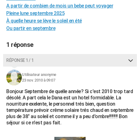
A partir de combien de mois un bebe peut voyager
City break
Voyage de noces
Climat
Destinations
Voyage nature
Forum
+
PHOTO
Pleine lune septembre 2025
GUIDES D'ACHAT
À quelle heure se lève le soleil en été
Ou partir en septembre
BONS PLANS
1 réponse
CARTE DE VOEUX
Carte Bonne année
Carte Pâques
Carte de Noël
Carte Saint-Valentin
Carte d'anniversaire
DICTIONNAIRE
RÉPONSE 1 / 1
Biographies
Expressions
Dictionnaire
Citations
Proverbes
PROGRAMME TV
Utilisateur anonyme
23 nov. 2010 à 09:07
COPAINS D'AVANT
Bonjour Septembre de quelle année? Si c'est 2010 trop tard
Se connecter
Collèges
Universités
Service militaire
S'inscrire
Lycées
Primaires
Entreprises
Avis de recherche
AVIS DE DÉCÈS
désolé. A part cela le Dana est un hotel formidable. La
nourriture exelente, le personnel trés bien, question
FORUM
température prévoir crême solaire trés chaud en septembre
plus de 38° au soleil et comme il y a peu d'ombre!!!!!!!! Bon
Lifestyle
Sport
Television
Cinema
Bricolage
Culture
Auto
Voyage
séjour si ce n'est pas fait.