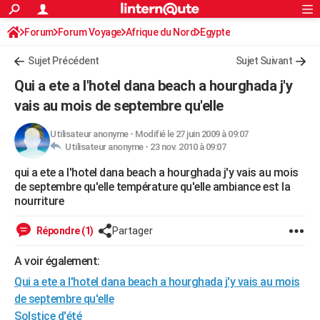
ACTUALITÉS
Forum
Forum Voyage
Afrique du Nord
Connexion
S'inscrire
Egypte
Rechercher
Société
Education
Villes
Politique
Faits Divers
Monde
+
SPORT
Sujet Précédent
Sujet Suivant
Football
Cyclisme
Forum
Coupe du monde 2026
Tennis
Rugby
CULTURE
Qui a ete a l'hotel dana beach a hourghada j'y
TNT
Cinéma
Musique
Programme TV
Streaming
Sorties cinéma
+
vais au mois de septembre qu'elle
FINANCE
Impôts
Immobilier
Banque
Crédit
Retraite
Epargne
Risques naturels par ville
Assurance
AUTO
Utilisateur anonyme
-
Modifié le 27 juin 2009 à 09:07
Utilisateur anonyme -
23 nov. 2010 à 09:07
Réserver un essai
Berlines
Forum auto
Essais
Citadines
SUV
+
HIGH-TECH
qui a ete a l'hotel dana beach a hourghada j'y vais au mois
de septembre qu'elle température qu'elle ambiance est la
Meilleur smartphone
Ordinateurs
Guide high-tech
Mobiles
Internet
Jeux vidéo
+
BRICOLAGE
nourriture
Aménagement intérieur
Cuisine
Jardinage
+
Forum
Extérieur
Salle de bains
Rangement
WEEK-END
Répondre (1)
Partager
Escapades
Expositions
Week-end nature
Guides de France
Patrimoine
Musées
+
LIFESTYLE
A voir également:
Bien-être
Mode
+
Art de vivre
Loisirs
Modes de vie
SANTE
Qui a ete a l'hotel dana beach a hourghada j'y vais au mois
de septembre qu'elle
Guide de la santé
Médicaments
+
Alimentation
Maladies
Sommeil
VOYAGE
Solstice d'été