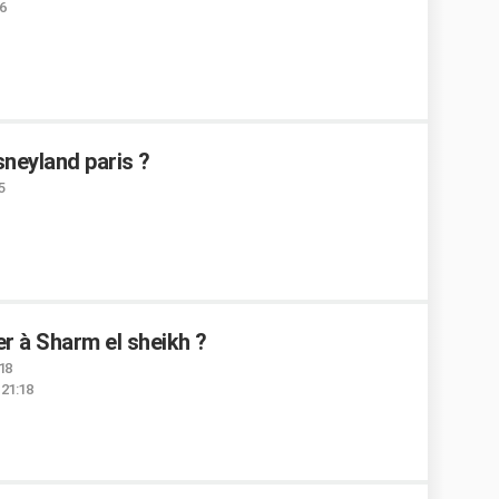
6
isneyland paris ?
5
er à Sharm el sheikh ?
:18
 21:18