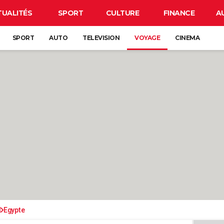
TUALITÉS
SPORT
CULTURE
FINANCE
A
SPORT
AUTO
TELEVISION
VOYAGE
CINEMA
d
Egypte