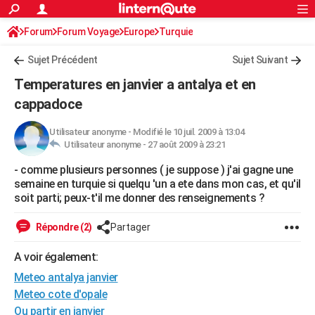
ACTUALITÉS
Forum
Forum Voyage
Europe
Connexion
S'inscrire
Turquie
Rechercher
Société
Education
Villes
Politique
Faits Divers
Monde
+
SPORT
Sujet Précédent
Sujet Suivant
Football
Cyclisme
Forum
Coupe du monde 2026
Tennis
Rugby
CULTURE
Temperatures en janvier a antalya et en
TNT
Cinéma
Musique
Programme TV
Streaming
Sorties cinéma
+
cappadoce
FINANCE
Impôts
Immobilier
Banque
Crédit
Retraite
Epargne
Risques naturels par ville
Assurance
AUTO
Utilisateur anonyme
-
Modifié le 10 juil. 2009 à 13:04
Utilisateur anonyme -
27 août 2009 à 23:21
Réserver un essai
Berlines
Forum auto
Essais
Citadines
SUV
+
HIGH-TECH
- comme plusieurs personnes ( je suppose ) j'ai gagne une
semaine en turquie si quelqu 'un a ete dans mon cas, et qu'il
Meilleur smartphone
Ordinateurs
Guide high-tech
Mobiles
Internet
Jeux vidéo
+
BRICOLAGE
soit parti; peux-t'il me donner des renseignements ?
Aménagement intérieur
Cuisine
Jardinage
+
Forum
Extérieur
Salle de bains
Rangement
WEEK-END
Répondre (2)
Partager
Escapades
Expositions
Week-end nature
Guides de France
Patrimoine
Musées
+
LIFESTYLE
A voir également:
Bien-être
Mode
+
Art de vivre
Loisirs
Modes de vie
SANTE
Meteo antalya janvier
Meteo cote d'opale
Guide de la santé
Médicaments
+
Alimentation
Maladies
Sommeil
VOYAGE
Ou partir en janvier