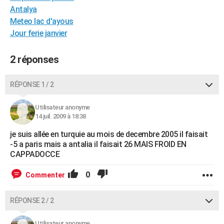
Antalya
City break
Voyage de noces
Climat
Destinations
Voyage nature
Forum
+
PHOTO
Meteo lac d'ayous
GUIDES D'ACHAT
Jour ferie janvier
BONS PLANS
2 réponses
CARTE DE VOEUX
RÉPONSE 1 / 2
Carte Bonne année
Carte Pâques
Carte de Noël
Carte Saint-Valentin
Carte d'anniversaire
DICTIONNAIRE
Utilisateur anonyme
Biographies
Expressions
Dictionnaire
Citations
Proverbes
PROGRAMME TV
14 juil. 2009 à 18:38
COPAINS D'AVANT
je suis allée en turquie au mois de decembre 2005 il faisait
-5 a paris mais a antalia il faisait 26 MAIS FROID EN
Se connecter
Collèges
Universités
Service militaire
S'inscrire
Lycées
Primaires
Entreprises
Avis de recherche
CAPPADOCCE
AVIS DE DÉCÈS
FORUM
0
Commenter
Lifestyle
Sport
Television
Cinema
Bricolage
Culture
Auto
Voyage
RÉPONSE 2 / 2
Utilisateur anonyme