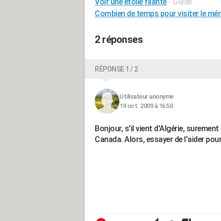
Voir une etoile filante
- Guide
Combien de temps pour visiter le mé
2 réponses
RÉPONSE 1 / 2
Utilisateur anonyme
19 oct. 2009 à 16:50
Bonjour, s'il vient d'Algérie, suremen
Canada. Alors, essayer de l'aider pour