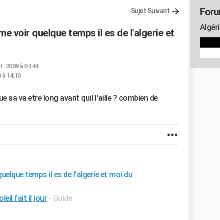
Foru
Sujet Suivant
Algéri
e voir quelque temps il es de l'algerie et
t. 2009 à 04:44
0 à 14:10
e sa va etre long avant quil l'aille ? combien de
elque temps il es de l'algerie et moi du
il fait il jour
- Guide