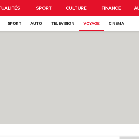
TUALITÉS
SPORT
CULTURE
FINANCE
A
SPORT
AUTO
TELEVISION
VOYAGE
CINEMA
d