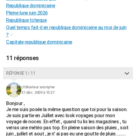
Republique dominicaine
City break
Voyage de noces
Climat
Destinations
Voyage nature
Forum
+
PHOTO
Pleine lune juin 2026
GUIDES D'ACHAT
Republique tcheque
Quel temps fait-il en republique dominicaine au moi de juin
BONS PLANS
?
✓
Capitale republique dominicaine
CARTE DE VOEUX
Carte Bonne année
Carte Pâques
Carte de Noël
Carte Saint-Valentin
Carte d'anniversaire
DICTIONNAIRE
11 réponses
Biographies
Expressions
Dictionnaire
Citations
Proverbes
PROGRAMME TV
RÉPONSE 1 / 11
COPAINS D'AVANT
Utilisateur anonyme
Se connecter
Collèges
Universités
Service militaire
S'inscrire
Lycées
Primaires
Entreprises
Avis de recherche
31 déc. 2009 à 15:27
AVIS DE DÉCÈS
Bonjour ,
FORUM
Je me suis posée la même question que toi pour la saison.
Je suis partie en Juillet avec look voyages pour mon
Lifestyle
Sport
Television
Cinema
Bricolage
Culture
Auto
Voyage
voyage de noces. En effet , quand tu lis les magazines , tu
verras une météo pas top. En pleine saison des pluies , soit
juin , juillet et aout , je n' ai pas eu une goutte de pluie..........