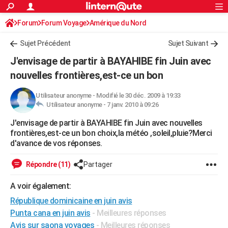
ACTUALITÉS
Forum
Forum Voyage
Amérique du Nord
Connexion
S'inscrire
Rechercher
Société
Education
Villes
Politique
Faits Divers
Monde
+
SPORT
Sujet Précédent
Sujet Suivant
Football
Cyclisme
Forum
Coupe du monde 2026
Tennis
Rugby
CULTURE
J'envisage de partir à BAYAHIBE fin Juin avec
TNT
Cinéma
Musique
Programme TV
Streaming
Sorties cinéma
+
nouvelles frontières,est-ce un bon
FINANCE
Impôts
Immobilier
Banque
Crédit
Retraite
Epargne
Risques naturels par ville
Assurance
AUTO
Utilisateur anonyme
-
Modifié le 30 déc. 2009 à 19:33
Utilisateur anonyme -
7 janv. 2010 à 09:26
Réserver un essai
Berlines
Forum auto
Essais
Citadines
SUV
+
HIGH-TECH
J'envisage de partir à BAYAHIBE fin Juin avec nouvelles
frontières,est-ce un bon choix,la météo ,soleil,pluie?Merci
Meilleur smartphone
Ordinateurs
Guide high-tech
Mobiles
Internet
Jeux vidéo
+
BRICOLAGE
d'avance de vos réponses.
Aménagement intérieur
Cuisine
Jardinage
+
Forum
Extérieur
Salle de bains
Rangement
WEEK-END
Répondre (11)
Partager
Escapades
Expositions
Week-end nature
Guides de France
Patrimoine
Musées
+
LIFESTYLE
A voir également:
Bien-être
Mode
+
Art de vivre
Loisirs
Modes de vie
SANTE
République dominicaine en juin avis
Punta cana en juin avis
- Meilleures réponses
Guide de la santé
Médicaments
+
Alimentation
Maladies
Sommeil
VOYAGE
Avis sur saona voyages
- Meilleures réponses