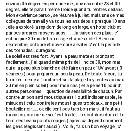
environ 35 degres en permanence , une eau entre 28 et 30
degres, elle te parait même froide quand tu rentres dedans.
Mon expérience perso , se résume à juillet, mais une de mes
collègues de travail y va tous les ans depuis presque 10 ans
, elle a exploré la rep dom de long en large, en hotel club et
par ses propres moyens aussi........la saison des pluie , c'
est au pire 30 mn de bon orage et après soleil. Bien sur
septembre, octobre et novembre à eviter c' est la période
des tornades , ouragans.
Le soleil est très fort. Ayant la peau mate et bronzant
facilement , j' ai quand même pris de l' indice 30, mon mari
qui a la peau plus blanche a été faire un peu d' UV avant ( 3
séances ) pour préparer un peu la peau. De toute facon, tu
bronzes même à l' ombre et sur la plage tu y restes au max
30 mn en plein soleil ( pour mon cas ) et à peine 10 pour d'
autres personnes ... question de sensibilité de chacun. Par
contre un bon anti moustique est l' outil indispensable , le
mieux est celui contre les moustiques tropicaux, une petit
bouteille noir...... ok elle sent pas tres bon mais , il faut au
moins ca, car même si c' est traité , ils sont durs durs et te
font des beaux points rouges ( apres ca depend comment
les gens réagissent aussi ) . Voilà , fais un bon voyage , c'