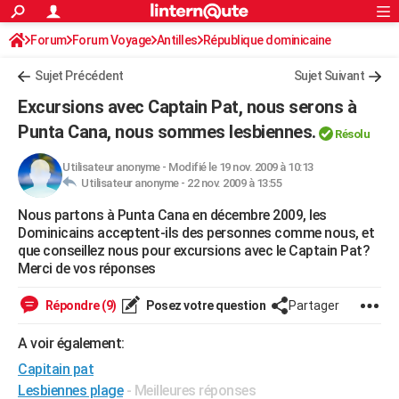
ACTUALITÉS
Forum
Forum Voyage
Antilles
Connexion
S'inscrire
République dominicaine
Rechercher
Société
Education
Villes
Politique
Faits Divers
Monde
+
SPORT
Sujet Précédent
Sujet Suivant
Football
Cyclisme
Forum
Coupe du monde 2026
Tennis
Rugby
CULTURE
Excursions avec Captain Pat, nous serons à
TNT
Cinéma
Musique
Programme TV
Streaming
Sorties cinéma
+
Punta Cana, nous sommes lesbiennes.
FINANCE
Résolu
Impôts
Immobilier
Banque
Crédit
Retraite
Epargne
Risques naturels par ville
Assurance
AUTO
Utilisateur anonyme
-
Modifié le 19 nov. 2009 à 10:13
Utilisateur anonyme -
22 nov. 2009 à 13:55
Réserver un essai
Berlines
Forum auto
Essais
Citadines
SUV
+
HIGH-TECH
Nous partons à Punta Cana en décembre 2009, les
Dominicains acceptent-ils des personnes comme nous, et
Meilleur smartphone
Ordinateurs
Guide high-tech
Mobiles
Internet
Jeux vidéo
+
BRICOLAGE
que conseillez nous pour excursions avec le Captain Pat?
Merci de vos réponses
Aménagement intérieur
Cuisine
Jardinage
+
Forum
Extérieur
Salle de bains
Rangement
WEEK-END
Répondre (9)
Posez votre question
Partager
Escapades
Expositions
Week-end nature
Guides de France
Patrimoine
Musées
+
LIFESTYLE
A voir également:
Bien-être
Mode
+
Art de vivre
Loisirs
Modes de vie
SANTE
Capitain pat
Guide de la santé
Médicaments
+
Alimentation
Maladies
Sommeil
VOYAGE
Lesbiennes plage
- Meilleures réponses