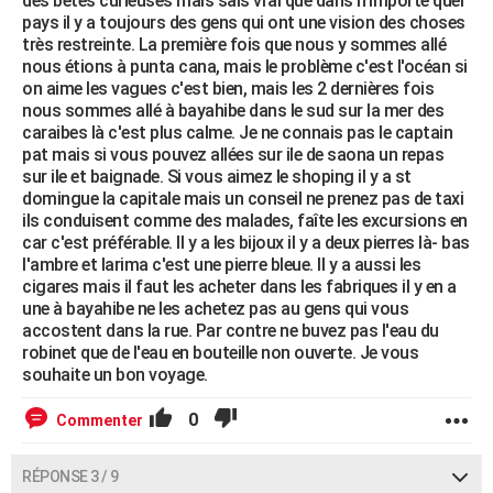
des bêtes curieuses mais sais vrai que dans n'importe quel
pays il y a toujours des gens qui ont une vision des choses
très restreinte. La première fois que nous y sommes allé
nous étions à punta cana, mais le problème c'est l'océan si
on aime les vagues c'est bien, mais les 2 dernières fois
nous sommes allé à bayahibe dans le sud sur la mer des
caraibes là c'est plus calme. Je ne connais pas le captain
pat mais si vous pouvez allées sur ile de saona un repas
sur ile et baignade. Si vous aimez le shoping il y a st
domingue la capitale mais un conseil ne prenez pas de taxi
ils conduisent comme des malades, faîte les excursions en
car c'est préférable. Il y a les bijoux il y a deux pierres là- bas
l'ambre et larima c'est une pierre bleue. Il y a aussi les
cigares mais il faut les acheter dans les fabriques il y en a
une à bayahibe ne les achetez pas au gens qui vous
accostent dans la rue. Par contre ne buvez pas l'eau du
robinet que de l'eau en bouteille non ouverte. Je vous
souhaite un bon voyage.
0
Commenter
RÉPONSE 3 / 9