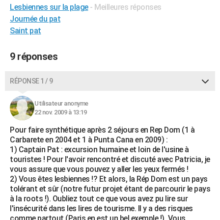
Lesbiennes sur la plage
- Meilleures réponses
City break
Voyage de noces
Climat
Destinations
Voyage nature
Forum
+
PHOTO
Journée du pat
Saint pat
GUIDES D'ACHAT
BONS PLANS
9 réponses
CARTE DE VOEUX
RÉPONSE 1 / 9
Carte Bonne année
Carte Pâques
Carte de Noël
Carte Saint-Valentin
Carte d'anniversaire
DICTIONNAIRE
Utilisateur anonyme
Biographies
Expressions
Dictionnaire
Citations
Proverbes
PROGRAMME TV
22 nov. 2009 à 13:19
Pour faire synthétique après 2 séjours en Rep Dom (1 à
COPAINS D'AVANT
Carbarete en 2004 et 1 à Punta Cana en 2009) :
Se connecter
Collèges
Universités
Service militaire
S'inscrire
Lycées
Primaires
Entreprises
Avis de recherche
1) Captain Pat : excursion humaine et loin de l'usine à
AVIS DE DÉCÈS
touristes ! Pour l'avoir rencontré et discuté avec Patricia, je
vous assure que vous pouvez y aller les yeux fermés !
FORUM
2) Vous êtes lesbiennes !? Et alors, la Rép Dom est un pays
tolérant et sûr (notre futur projet étant de parcourir le pays
Lifestyle
Sport
Television
Cinema
Bricolage
Culture
Auto
Voyage
à la roots !). Oubliez tout ce que vous avez pu lire sur
l'insécurité dans les lires de tourisme. Il y a des risques
comme partout (Paris en est un bel exemple !). Vous