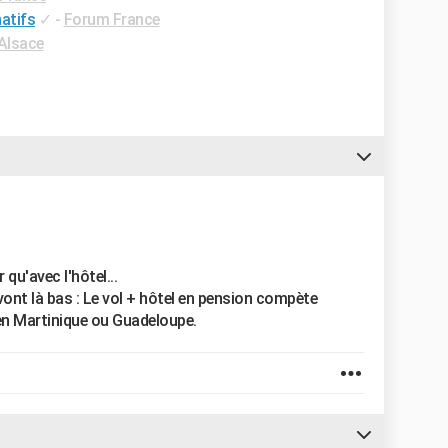
atifs
✓
-
Forum France
Alsace
 qu'avec l'hôtel...
ont là bas : Le vol + hôtel en pension compète
 en Martinique ou Guadeloupe.