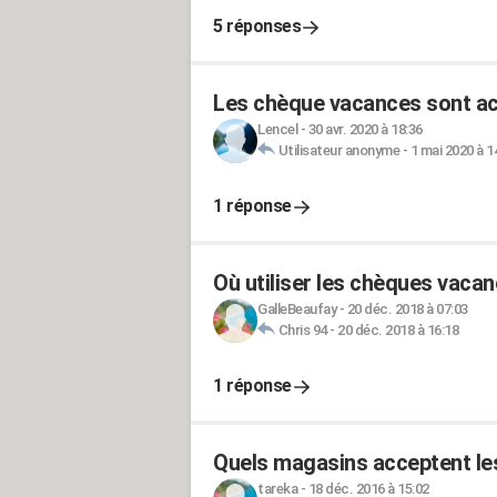
5 réponses
Les chèque vacances sont ac
Lencel
-
30 avr. 2020 à 18:36
Utilisateur anonyme
-
1 mai 2020 à 1
1 réponse
Où utiliser les chèques vaca
GalleBeaufay
-
20 déc. 2018 à 07:03
Chris 94
-
20 déc. 2018 à 16:18
1 réponse
Quels magasins acceptent l
tareka
-
18 déc. 2016 à 15:02