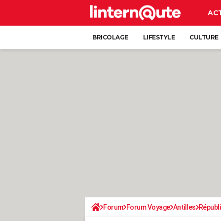
AC
BRICOLAGE
LIFESTYLE
CULTURE
Forum
Forum Voyage
Antilles
Républ