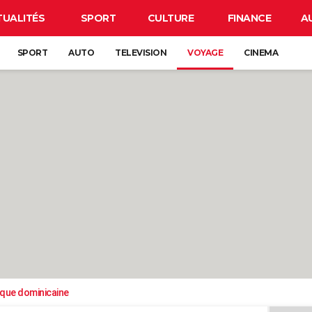
TUALITÉS
SPORT
CULTURE
FINANCE
A
SPORT
AUTO
TELEVISION
VOYAGE
CINEMA
ique dominicaine