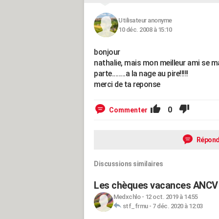
Utilisateur anonyme
10 déc. 2008 à 15:10
bonjour
nathalie, mais mon meilleur ami se ma
parte........a la nage au pire!!!!!
merci de ta reponse
0
Commenter
Répond
Discussions similaires
Les chèques vacances ANCV 
Medxchlo
-
12 oct. 2019 à 14:55
stf_frmu
-
7 déc. 2020 à 12:03