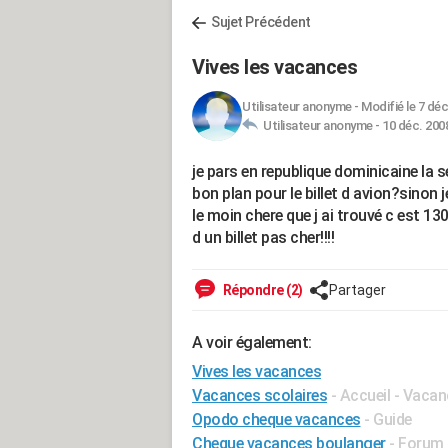
Sujet Précédent
Vives les vacances
Utilisateur anonyme
-
Modifié le 7 déc
Utilisateur anonyme -
10 déc. 2008
je pars en republique dominicaine la 
bon plan pour le billet d avion?sinon j
le moin chere que j ai trouvé c est 13
d un billet pas cher!!!!
Répondre (2)
Partager
A voir également:
Vives les vacances
Vacances scolaires
- Accueil - Vacan
Opodo cheque vacances
- Guide
Cheque vacances boulanger
-
Forum 