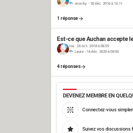
snocky.
-
18 déc. 2016 à 16:11
1 réponse
Est-ce que Auchan accepte l
Isa
-
26 oct. 2018 à 08:39
Laure
-
14 déc. 2020 à 08:50
4 réponses
DEVENEZ MEMBRE EN QUELQ
Connectez-vous simpleme
Suivez vos discussions 