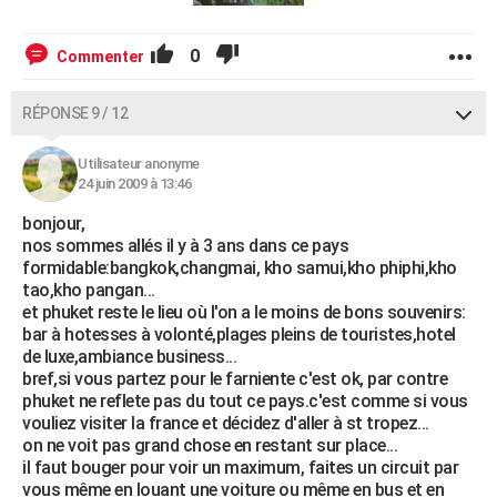
0
Commenter
RÉPONSE 9 / 12
Utilisateur anonyme
24 juin 2009 à 13:46
bonjour,
nos sommes allés il y à 3 ans dans ce pays
formidable:bangkok,changmai, kho samui,kho phiphi,kho
tao,kho pangan...
et phuket reste le lieu où l'on a le moins de bons souvenirs:
bar à hotesses à volonté,plages pleins de touristes,hotel
de luxe,ambiance business...
bref,si vous partez pour le farniente c'est ok, par contre
phuket ne reflete pas du tout ce pays.c'est comme si vous
vouliez visiter la france et décidez d'aller à st tropez...
on ne voit pas grand chose en restant sur place...
il faut bouger pour voir un maximum, faites un circuit par
vous même en louant une voiture ou même en bus et en