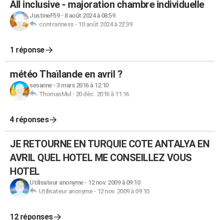
All inclusive - majoration chambre individuelle
JustineF59
-
8 août 2024 à 08:59
contrariness
-
10 août 2024 à 22:39
1 réponse
météo Thaïlande en avril ?
sesanne
-
3 mars 2016 à 12:10
ThomasMul
-
20 déc. 2016 à 11:16
4 réponses
JE RETOURNE EN TURQUIE COTE ANTALYA EN
AVRIL QUEL HOTEL ME CONSEILLEZ VOUS
HOTEL
Utilisateur anonyme
-
12 nov. 2009 à 09:10
Utilisateur anonyme
-
12 nov. 2009 à 09:10
12 réponses