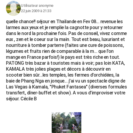
Utilisateur anonyme
22 juin 2009 à 21:33
quelle chance!! séjour en Thaïlande en Fev 08... revenue les
larmes aux yeux et je remplie la cagnotte pour y retourner
dans le nord la prochaine fois. Pas de conseil, vivez comme
eux , zen et le coeur sur la main. Tout est beau, luxuriant et
nourriture à tomber parterre (faites une cure de poissons,
légumes et fruits rien de comparable à la m... que l'on
mange en France parfois!) le pays est très riche en tout.
PATONG très bazar à touristes mais à voir; pas loin KATA,
KAMALA très jolies plages et décors à découvrir en
scooter bien sûr...les temples, les fermes d'orchidées, la
baie de Phang Nga en jonque... j'ai vu un spectacle digne de
Las Vegas à Kamala, "Phuket Fantasea" (diverses formules
transfert, dîner-buffet et show). A vous d'improviser votre
séjour. Cécile B