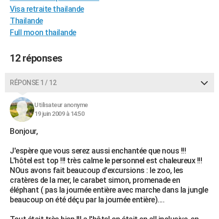
Visa retraite thailande
City break
Voyage de noces
Climat
Destinations
Voyage nature
Forum
+
PHOTO
Thailande
GUIDES D'ACHAT
Full moon thailande
BONS PLANS
12 réponses
CARTE DE VOEUX
RÉPONSE 1 / 12
Carte Bonne année
Carte Pâques
Carte de Noël
Carte Saint-Valentin
Carte d'anniversaire
DICTIONNAIRE
Utilisateur anonyme
Biographies
Expressions
Dictionnaire
Citations
Proverbes
PROGRAMME TV
19 juin 2009 à 14:50
COPAINS D'AVANT
Bonjour,
Se connecter
Collèges
Universités
Service militaire
S'inscrire
Lycées
Primaires
Entreprises
Avis de recherche
J'espère que vous serez aussi enchantée que nous !!!
AVIS DE DÉCÈS
L'hôtel est top !!! très calme le personnel est chaleureux !!!
NOus avons fait beaucoup d'excursions : le zoo, les
FORUM
cratères de la mer, le carabet simon, promenade en
Lifestyle
Sport
Television
Cinema
Bricolage
Culture
Auto
Voyage
éléphant ( pas la journée entière avec marche dans la jungle
beaucoup on été déçu par la journée entière)....