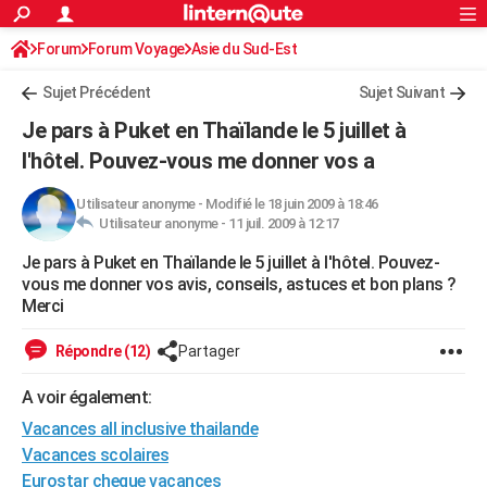
ACTUALITÉS
Forum
Forum Voyage
Asie du Sud-Est
Connexion
S'inscrire
Rechercher
Société
Education
Villes
Politique
Faits Divers
Monde
+
SPORT
Sujet Précédent
Sujet Suivant
Football
Cyclisme
Forum
Coupe du monde 2026
Tennis
Rugby
CULTURE
Je pars à Puket en Thaïlande le 5 juillet à
TNT
Cinéma
Musique
Programme TV
Streaming
Sorties cinéma
+
l'hôtel. Pouvez-vous me donner vos a
FINANCE
Impôts
Immobilier
Banque
Crédit
Retraite
Epargne
Risques naturels par ville
Assurance
AUTO
Utilisateur anonyme
-
Modifié le 18 juin 2009 à 18:46
Utilisateur anonyme -
11 juil. 2009 à 12:17
Réserver un essai
Berlines
Forum auto
Essais
Citadines
SUV
+
HIGH-TECH
Je pars à Puket en Thaïlande le 5 juillet à l'hôtel. Pouvez-
vous me donner vos avis, conseils, astuces et bon plans ?
Meilleur smartphone
Ordinateurs
Guide high-tech
Mobiles
Internet
Jeux vidéo
+
BRICOLAGE
Merci
Aménagement intérieur
Cuisine
Jardinage
+
Forum
Extérieur
Salle de bains
Rangement
WEEK-END
Répondre (12)
Partager
Escapades
Expositions
Week-end nature
Guides de France
Patrimoine
Musées
+
LIFESTYLE
A voir également:
Bien-être
Mode
+
Art de vivre
Loisirs
Modes de vie
SANTE
Vacances all inclusive thailande
Vacances scolaires
Guide de la santé
Médicaments
+
Alimentation
Maladies
Sommeil
VOYAGE
Eurostar cheque vacances