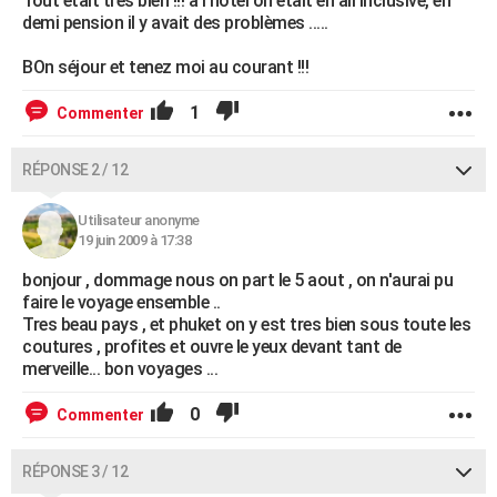
Tout était très bien !!! a l'hôtel on était en all inclusive, en
demi pension il y avait des problèmes .....
BOn séjour et tenez moi au courant !!!
1
Commenter
RÉPONSE 2 / 12
Utilisateur anonyme
19 juin 2009 à 17:38
bonjour , dommage nous on part le 5 aout , on n'aurai pu
faire le voyage ensemble ..
Tres beau pays , et phuket on y est tres bien sous toute les
coutures , profites et ouvre le yeux devant tant de
merveille... bon voyages ...
0
Commenter
RÉPONSE 3 / 12