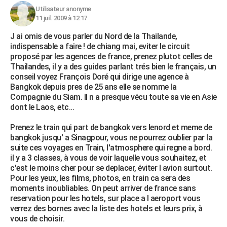
Utilisateur anonyme
11 juil. 2009 à 12:17
J ai omis de vous parler du Nord de la Thailande,
indispensable a faire ! de chiang mai, eviter le circuit
proposé par les agences de france, prenez plutot celles de
Thailandes, il y a des guides parlant trés bien le français, un
conseil voyez François Doré qui dirige une agence à
Bangkok depuis pres de 25 ans elle se nomme la
Compagnie du Siam. Il n a presque vécu toute sa vie en Asie
dont le Laos, etc...
Prenez le train qui part de bangkok vers lenord et meme de
bangkok jusqu' a Sinagpour, vous ne pourrez oublier par la
suite ces voyages en Train, l'atmosphere qui regne a bord.
il y a 3 classes, à vous de voir laquelle vous souhaitez, et
c'est le moins cher pour se deplacer, éviter l avion surtout.
Pour les yeux, les films, photos, en train ca sera des
moments inoubliables. On peut arriver de france sans
reservation pour les hotels, sur place a l aeroport vous
verrez des bornes avec la liste des hotels et leurs prix, à
vous de choisir.