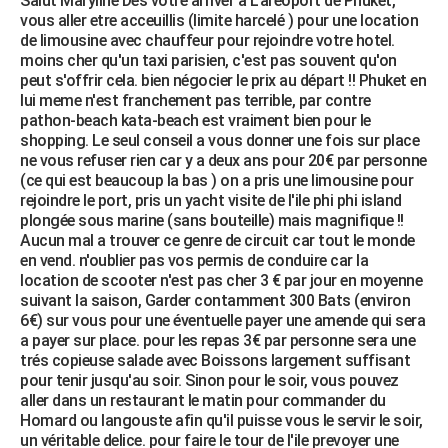
Salut Maryline Dès votre arriver à L'aréoport de Phuket,
vous aller etre acceuillis (limite harcelé ) pour une location
de limousine avec chauffeur pour rejoindre votre hotel.
moins cher qu'un taxi parisien, c'est pas souvent qu'on
peut s'offrir cela. bien négocier le prix au départ !! Phuket en
lui meme n'est franchement pas terrible, par contre
pathon-beach kata-beach est vraiment bien pour le
shopping. Le seul conseil a vous donner une fois sur place
ne vous refuser rien car y a deux ans pour 20€ par personne
(ce qui est beaucoup la bas ) on a pris une limousine pour
rejoindre le port, pris un yacht visite de l'ile phi phi island
plongée sous marine (sans bouteille) mais magnifique !!
Aucun mal a trouver ce genre de circuit car tout le monde
en vend. n'oublier pas vos permis de conduire car la
location de scooter n'est pas cher 3 € par jour en moyenne
suivant la saison, Garder contamment 300 Bats (environ
6€) sur vous pour une éventuelle payer une amende qui sera
a payer sur place. pour les repas 3€ par personne sera une
trés copieuse salade avec Boissons largement suffisant
pour tenir jusqu'au soir. Sinon pour le soir, vous pouvez
aller dans un restaurant le matin pour commander du
Homard ou langouste afin qu'il puisse vous le servir le soir,
un véritable delice. pour faire le tour de l'ile prevoyer une