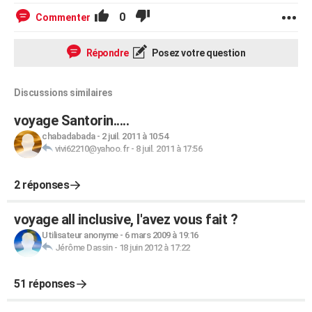
0
Commenter
Répondre
Posez votre question
Discussions similaires
voyage Santorin.....
chabadabada
-
2 juil. 2011 à 10:54
vivi62210@yahoo.fr
-
8 juil. 2011 à 17:56
2 réponses
voyage all inclusive, l'avez vous fait ?
Utilisateur anonyme
-
6 mars 2009 à 19:16
Jérôme Dassin
-
18 juin 2012 à 17:22
51 réponses