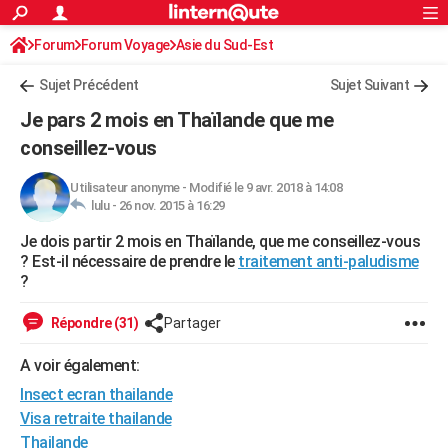
ACTUALITÉS
Forum
Forum Voyage
Asie du Sud-Est
Connexion
S'inscrire
Rechercher
Société
Education
Villes
Politique
Faits Divers
Monde
+
SPORT
Sujet Précédent
Sujet Suivant
Football
Cyclisme
Forum
Coupe du monde 2026
Tennis
Rugby
CULTURE
Je pars 2 mois en Thaïlande que me
TNT
Cinéma
Musique
Programme TV
Streaming
Sorties cinéma
+
conseillez-vous
FINANCE
Impôts
Immobilier
Banque
Crédit
Retraite
Epargne
Risques naturels par ville
Assurance
AUTO
Utilisateur anonyme
-
Modifié le 9 avr. 2018 à 14:08
lulu -
26 nov. 2015 à 16:29
Réserver un essai
Berlines
Forum auto
Essais
Citadines
SUV
+
HIGH-TECH
Je dois partir 2 mois en Thaïlande, que me conseillez-vous
? Est-il nécessaire de prendre le
traitement anti-paludisme
Meilleur smartphone
Ordinateurs
Guide high-tech
Mobiles
Internet
Jeux vidéo
+
BRICOLAGE
?
Aménagement intérieur
Cuisine
Jardinage
+
Forum
Extérieur
Salle de bains
Rangement
WEEK-END
Répondre (31)
Partager
Escapades
Expositions
Week-end nature
Guides de France
Patrimoine
Musées
+
LIFESTYLE
A voir également:
Bien-être
Mode
+
Art de vivre
Loisirs
Modes de vie
SANTE
Insect ecran thailande
Visa retraite thailande
Guide de la santé
Médicaments
+
Alimentation
Maladies
Sommeil
VOYAGE
Thailande