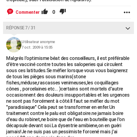
0
Commenter
RÉPONSE 7 / 31
Utilisateur anonyme
7 oct. 2009 à 15:05
Malgrés l'optimisme béat des conseilleurs, il est préférable
d'être vacciné contre toutes les saloperies qui circulent
sous ces latitudes.Se méfier lorsque vous vous baignerez
de tous les pièges sous marins(stone
fishes,méduse,rascasses venimeuses,les coquillages
cônes , porcelaines etc... )certains sont mortels d'autre
occasionnent des douleurs insupportables et les urgences
ne sont pas forcément à côté.Il faut se méfier du mot
"paradisiaque" Cela peut se transformer en enfer.Un
traitement contre le palu est obligatoire.ne jamais boire
d'eau du robinet,ne boire que de l'eau en bouteille que l'on
décapsule devant soi.La dysentrie amibiene,on en guéri
jamais!Je ne suis pas un pessimiste forcené mais j'ai