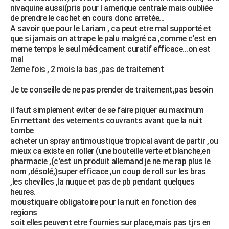
nivaquine aussi(pris pour l amerique centrale mais oubliée
de prendre le cachet en cours donc arretée...
A savoir que pour le Lariam , ca peut etre mal supporté et
que si jamais on attrape le palu malgré ca ,comme c'est en
meme temps le seul médicament curatif efficace...on est
mal
2eme fois , 2 mois la bas ,pas de traitement
Je te conseille de ne pas prender de traitement,pas besoin
il faut simplement eviter de se faire piquer au maximum
En mettant des vetements couvrants avant que la nuit
tombe
acheter un spray antimoustique tropical avant de partir ,ou
mieux ca existe en roller (une bouteille verte et blanche,en
pharmacie ,(c'est un produit allemand je ne me rap plus le
nom ,désolé,)super efficace ,un coup de roll sur les bras
,les chevilles ,la nuque et pas de pb pendant quelques
heures.
moustiquaire obligatoire pour la nuit en fonction des
regions
soit elles peuvent etre fournies sur place,mais pas tjrs en