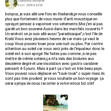
Utilisateur anonyme
8 oct. 2009 à 22:06
bonjour, je suis allé une fois en thailande,je vous conseille
plus que fortement de vous munir d'anti moustique en
spray,et pensez à vaporiser vos vetements.Moi j'en ai pas
gardé un bon souvenir.Aussi dans les marchés couverts !!
Un endroit on je suis allé aussi "paradisiaque",c'est l'ile de
Krabi.Vous avez plusieurs heures de car mais ça vaut le
coup.Vous pouvez louer pour une nuit ou plus. Par contre
attention au soleil car vous serz près de l'équateur donc le
soleil est à son apogé. Ne faites pas comme ,à ne pas
mettre de crème solaire,ça m'a valu des brulures aus
deuxième degré et une insolation avec gastro carabiné
pensant 4-5 jours. Mais à part ça c'est un très beau pays.
Vous pouvez vous déplacer en "touk-touk" c super mais ils
sont pas très prudent. je vous souhaite un bon voyage. ça
serai sympa de nous raconter à votre retour biz stèf