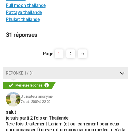
Full moon thailande
City break
Voyage de noces
Climat
Destinations
Voyage nature
Forum
+
PHOTO
Pattaya thailande
GUIDES D'ACHAT
Phuket thailande
BONS PLANS
31 réponses
CARTE DE VOEUX
Carte Bonne année
Carte Pâques
Carte de Noël
Carte Saint-Valentin
Carte d'anniversaire
1
2
DICTIONNAIRE
Biographies
Expressions
Dictionnaire
Citations
Proverbes
PROGRAMME TV
RÉPONSE 1 / 31
COPAINS D'AVANT
Meilleure réponse
Se connecter
Collèges
Universités
Service militaire
S'inscrire
Lycées
Primaires
Entreprises
Avis de recherche
AVIS DE DÉCÈS
Utilisateur anonyme
FORUM
7 oct. 2009 à 22:20
salut
Lifestyle
Sport
Television
Cinema
Bricolage
Culture
Auto
Voyage
je suis parti 2 fois en Thailande
1ere fois ;traitement Lariam (et oui carrement pour ceux
qui connaissent) preventif prescris par mon medecin...y'a la