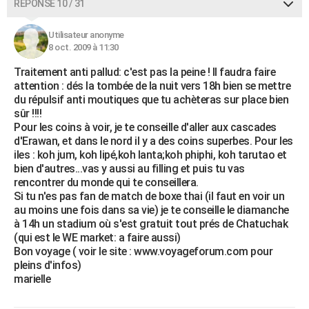
RÉPONSE 10 / 31
Utilisateur anonyme
8 oct. 2009 à 11:30
Traitement anti pallud: c'est pas la peine ! Il faudra faire
attention : dés la tombée de la nuit vers 18h bien se mettre
du répulsif anti moutiques que tu achèteras sur place bien
sûr !!!!
Pour les coins à voir, je te conseille d'aller aux cascades
d'Erawan, et dans le nord il y a des coins superbes. Pour les
iles : koh jum, koh lipé,koh lanta;koh phiphi, koh tarutao et
bien d'autres...vas y aussi au filling et puis tu vas
rencontrer du monde qui te conseillera.
Si tu n'es pas fan de match de boxe thai (il faut en voir un
au moins une fois dans sa vie) je te conseille le diamanche
à 14h un stadium où s'est gratuit tout prés de Chatuchak
(qui est le WE market: a faire aussi)
Bon voyage ( voir le site : www.voyageforum.com pour
pleins d'infos)
marielle