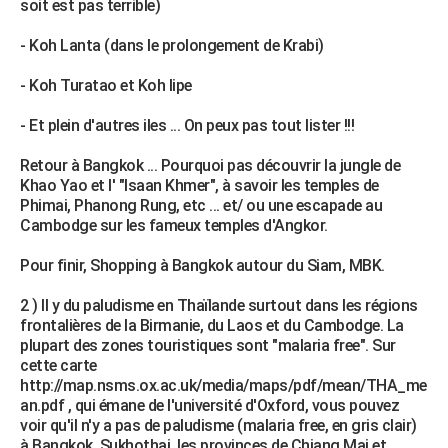
soit est pas terrible)
- Koh Lanta (dans le prolongement de Krabi)
- Koh Turatao et Koh lipe
- Et plein d'autres iles ... On peux pas tout lister !!!
Retour à Bangkok ... Pourquoi pas découvrir la jungle de
Khao Yao et l' "Isaan Khmer", à savoir les temples de
Phimai, Phanong Rung, etc ... et/ ou une escapade au
Cambodge sur les fameux temples d'Angkor.
Pour finir, Shopping à Bangkok autour du Siam, MBK.
2 ) Il y du paludisme en Thaïlande surtout dans les régions
frontalières de la Birmanie, du Laos et du Cambodge. La
plupart des zones touristiques sont "malaria free". Sur
cette carte
http://map.nsms.ox.ac.uk/media/maps/pdf/mean/THA_me
an.pdf , qui émane de l'université d'Oxford, vous pouvez
voir qu'il n'y a pas de paludisme (malaria free, en gris clair)
à Bangkok, Sukhothai, les provinces de Chiang Mai et