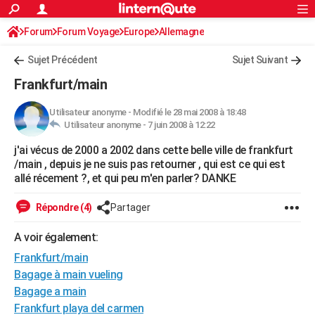
ACTUALITÉS
Forum
Forum Voyage
Europe
Connexion
S'inscrire
Allemagne
Rechercher
Société
Education
Villes
Politique
Faits Divers
Monde
+
SPORT
Sujet Précédent
Sujet Suivant
Football
Cyclisme
Forum
Coupe du monde 2026
Tennis
Rugby
CULTURE
Frankfurt/main
TNT
Cinéma
Musique
Programme TV
Streaming
Sorties cinéma
+
FINANCE
Utilisateur anonyme
-
Modifié le 28 mai 2008 à 18:48
Utilisateur anonyme -
7 juin 2008 à 12:22
Impôts
Immobilier
Banque
Crédit
Retraite
Epargne
Risques naturels par ville
Assurance
AUTO
j'ai vécus de 2000 a 2002 dans cette belle ville de frankfurt
Réserver un essai
Berlines
Forum auto
Essais
Citadines
SUV
+
HIGH-TECH
/main , depuis je ne suis pas retourner , qui est ce qui est
allé récement ?, et qui peu m'en parler? DANKE
Meilleur smartphone
Ordinateurs
Guide high-tech
Mobiles
Internet
Jeux vidéo
+
BRICOLAGE
Répondre (4)
Partager
Aménagement intérieur
Cuisine
Jardinage
+
Forum
Extérieur
Salle de bains
Rangement
WEEK-END
A voir également:
Escapades
Expositions
Week-end nature
Guides de France
Patrimoine
Musées
+
LIFESTYLE
Frankfurt/main
Bien-être
Mode
+
Art de vivre
Loisirs
Modes de vie
Bagage à main vueling
SANTE
Bagage a main
Guide de la santé
Médicaments
+
Alimentation
Maladies
Sommeil
VOYAGE
Frankfurt playa del carmen