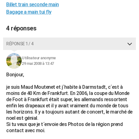
Billet train seconde main
City break
Voyage de noces
Climat
Destinations
Voyage nature
Forum
+
PHOTO
Bagage a main tui fly
GUIDES D'ACHAT
4 réponses
BONS PLANS
RÉPONSE 1 / 4
CARTE DE VOEUX
Carte Bonne année
Carte Pâques
Carte de Noël
Carte Saint-Valentin
Carte d'anniversaire
DICTIONNAIRE
Utilisateur anonyme
29 mai 2008 à 13:47
Biographies
Expressions
Dictionnaire
Citations
Proverbes
PROGRAMME TV
Bonjour,
COPAINS D'AVANT
je suis Maud Moutenet et j´habite à Darmstadt, c´est à
moins de 40 Km de Frankfurt. En 2006, la coupe du Monde
Se connecter
Collèges
Universités
Service militaire
S'inscrire
Lycées
Primaires
Entreprises
Avis de recherche
AVIS DE DÉCÈS
de Foot à Frankfurt était super, les allemands ressortent
enfin les drapeaux et il y avait vraiment du monde de tous
FORUM
les horizons. Il y a toujours autant de concert, le marché de
noel est génial.
Lifestyle
Sport
Television
Cinema
Bricolage
Culture
Auto
Voyage
Si tu veux que je t´envoie des Photos de la région prend
contact avec moi.