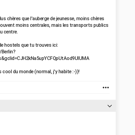
 plus chères que l'auberge de jeunesse, moins chères
nt souvent moins centrales, mais les transports publics
u centre.
e hostels que tu trouves ici:
Berlin?
ies&gclid=CJH2kNa5upYCFQpUtAod9UIUMA
s cool du monde (normal, j'y habite :-))!