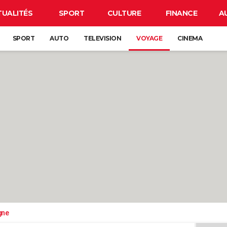
TUALITÉS
SPORT
CULTURE
FINANCE
A
SPORT
AUTO
TELEVISION
VOYAGE
CINEMA
gne