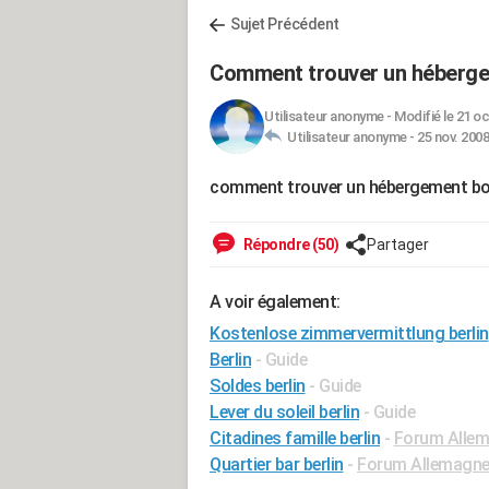
Sujet Précédent
Comment trouver un hébergem
Utilisateur anonyme
-
Modifié le 21 oc
Utilisateur anonyme -
25 nov. 2008
comment trouver un hébergement bon
Répondre (50)
Partager
A voir également:
Kostenlose zimmervermittlung berlin
Berlin
- Guide
Soldes berlin
- Guide
Lever du soleil berlin
- Guide
Citadines famille berlin
-
Forum Alle
Quartier bar berlin
-
Forum Allemagn