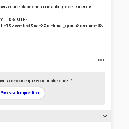
 réserver une place dans une auberge de jeunesse :
&um=1&ie=UTF-
&fb=1&view=text&sa=X&oi=local_group&resnum=4&
uvé la réponse que vous recherchez ?
Posez votre question