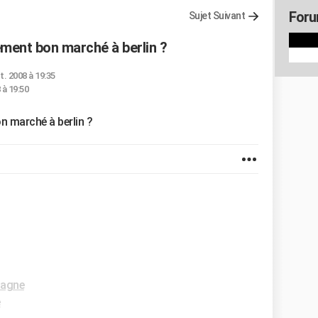
Foru
Sujet Suivant
ent bon marché à berlin ?
t. 2008 à 19:35
 à 19:50
 marché à berlin ?
magne
e