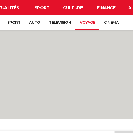
TUALITÉS
SPORT
CULTURE
FINANCE
A
SPORT
AUTO
TELEVISION
VOYAGE
CINEMA
d