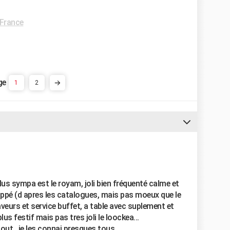
 France
1
2
 plus sympa est le royam, joli bien fréquenté calme et
uppé (d apres les catalogues, mais pas moeux que le
veurs et service buffet, a table avec suplement et
plus festif mais pas tres joli le loockea...
ut , je les connai presques tous .