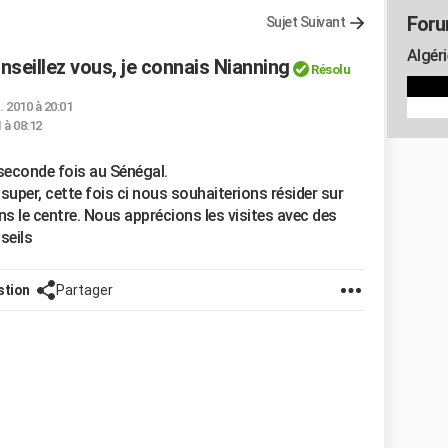
Foru
Sujet Suivant
Algéri
onseillez vous, je connais Nianning
Résolu
. 2010 à 20:01
1 à 08:12
seconde fois au Sénégal.
uper, cette fois ci nous souhaiterions résider sur
ns le centre. Nous apprécions les visites avec des
seils
stion
Partager