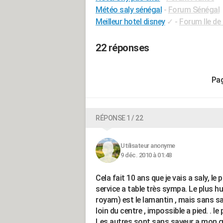
Météo saly sénégal
-
Forum Sénégal
Meilleur hotel disney
✓
-
Forum Ile de
22 réponses
RÉPONSE 1 / 22
Utilisateur anonyme
9 déc. 2010 à 01:48
Cela fait 10 ans que je vais a saly, le
service a table très sympa. Le plus h
royam) est le lamantin , mais sans sa
loin du centre , impossible a pied. . le 
Les autres sont sans saveur a mon go