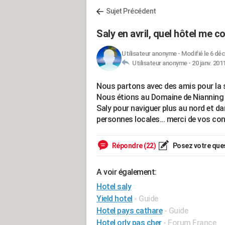
Sujet Précédent
Saly en avril, quel hôtel me c
Utilisateur anonyme
-
Modifié le 6 déc
Utilisateur anonyme -
20 janv. 201
Nous partons avec des amis pour la 
Nous étions au Domaine de Nianning s
Saly pour naviguer plus au nord et da
personnes locales... merci de vos con
Répondre (22)
Posez votre que
A voir également:
Hotel saly
Yield hotel
- Guide
Hotel pays cathare
- Guide
Hotel orly pas cher
-
Forum France