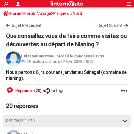
ACTUALITÉS
Forum
Forum Voyage
Afrique du Nord
Connexion
S'inscrire
Rechercher
Société
Education
Villes
Politique
Faits Divers
Monde
+
SPORT
Sujet Précédent
Sujet Suivant
Football
Cyclisme
Forum
Coupe du monde 2026
Tennis
Rugby
CULTURE
Que conseillez vous de faire comme visites ou
TNT
Cinéma
Musique
Programme TV
Streaming
Sorties cinéma
+
découvertes au départ de Nianing ?
FINANCE
Impôts
Immobilier
Banque
Crédit
Retraite
Epargne
Risques naturels par ville
Assurance
AUTO
Utilisateur anonyme
-
Modifié le 2 janv. 2009 à 19:30
Utilisateur anonyme -
7 févr. 2009 à 13:05
Réserver un essai
Berlines
Forum auto
Essais
Citadines
SUV
+
HIGH-TECH
Nous partons 8 jrs courant janvier au Sénégal (domaine de
nianing).
Meilleur smartphone
Ordinateurs
Guide high-tech
Mobiles
Internet
Jeux vidéo
+
BRICOLAGE
Répondre (20)
Partager
Aménagement intérieur
Cuisine
Jardinage
+
Forum
Extérieur
Salle de bains
Rangement
WEEK-END
Escapades
Expositions
Week-end nature
Guides de France
Patrimoine
Musées
+
LIFESTYLE
20 réponses
Bien-être
Mode
+
Art de vivre
Loisirs
Modes de vie
SANTE
RÉPONSE 1 / 20
Guide de la santé
Médicaments
+
Alimentation
Maladies
Sommeil
VOYAGE