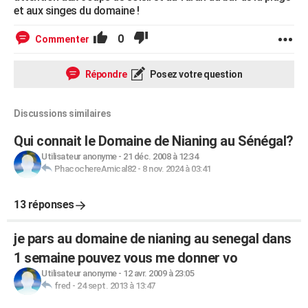
et aux singes du domaine !
0
Commenter
Répondre
Posez votre question
Discussions similaires
Qui connait le Domaine de Nianing au Sénégal?
Utilisateur anonyme
-
21 déc. 2008 à 12:34
PhacochereAmical82
-
8 nov. 2024 à 03:41
13 réponses
je pars au domaine de nianing au senegal dans
1 semaine pouvez vous me donner vo
Utilisateur anonyme
-
12 avr. 2009 à 23:05
fred
-
24 sept. 2013 à 13:47