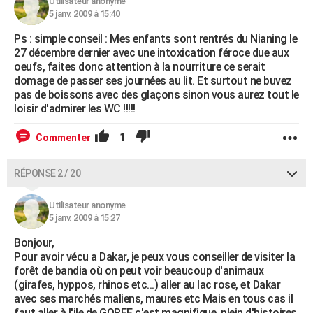
Utilisateur anonyme
City break
Voyage de noces
Climat
Destinations
Voyage nature
Forum
+
5 janv. 2009 à 15:40
PHOTO
Ps : simple conseil : Mes enfants sont rentrés du Nianing le
GUIDES D'ACHAT
27 décembre dernier avec une intoxication féroce due aux
oeufs, faites donc attention à la nourriture ce serait
BONS PLANS
domage de passer ses journées au lit. Et surtout ne buvez
pas de boissons avec des glaçons sinon vous aurez tout le
CARTE DE VOEUX
loisir d'admirer les WC !!!!!
Carte Bonne année
Carte Pâques
Carte de Noël
Carte Saint-Valentin
Carte d'anniversaire
DICTIONNAIRE
1
Commenter
Biographies
Expressions
Dictionnaire
Citations
Proverbes
PROGRAMME TV
RÉPONSE 2 / 20
COPAINS D'AVANT
Utilisateur anonyme
Se connecter
Collèges
Universités
Service militaire
S'inscrire
Lycées
Primaires
Entreprises
Avis de recherche
AVIS DE DÉCÈS
5 janv. 2009 à 15:27
Bonjour,
FORUM
Pour avoir vécu a Dakar, je peux vous conseiller de visiter la
Lifestyle
Sport
Television
Cinema
Bricolage
Culture
Auto
Voyage
forêt de bandia où on peut voir beaucoup d'animaux
(girafes, hyppos, rhinos etc...) aller au lac rose, et Dakar
avec ses marchés maliens, maures etc Mais en tous cas il
faut aller à l'ile de GOREE c'est magnifique, plein d'histoires