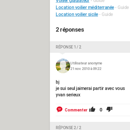
Voilier gladiateur
- Guide
Location voilier méditerranée
- Guide
Location voilier sicile
- Guide
2 réponses
RÉPONSE 1 / 2
Utilisateur anonyme
21 nov. 2010 à 09:22
bj
je sui seul jaimerai partir avec vous
yvan serieux
0
Commenter
RÉPONSE 2 / 2