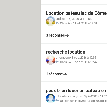
Location bateau lac de Côme
EmilieB..
-
4 juil. 2013 à 11:54
Chris 94
-
14 juil. 2013 à 12:53
3 réponses
recherche location
chierabem
-
8 oct. 2016 à 10:35
Chris 94
-
8 oct. 2016 à 16:45
1 réponse
peux t- on louer un bâteau en
Utilisateur anonyme
-
3 juin 2008 à 14:07
Utilisateur anonyme
-
3 juin 2008 à 1