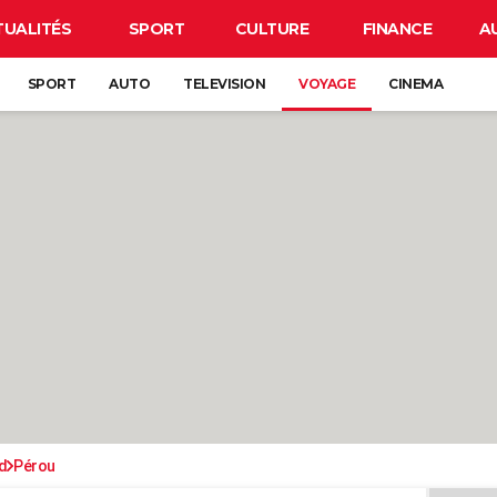
TUALITÉS
SPORT
CULTURE
FINANCE
A
SPORT
AUTO
TELEVISION
VOYAGE
CINEMA
d
Pérou