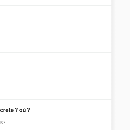
 crete ? où ?
4:07