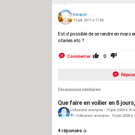
kazapat
19 juil. 2011 à 17:06
Est-il possible de se rendre en mars e
otaries etc ?
0
Commenter
Répond
Discussions similaires
Que faire en voilier en 8 jour
Utilisateur anonyme
-
10 juin 2009 à 15:4
Utilisateur anonyme
-
10 juin 2009 à 
4 réponses