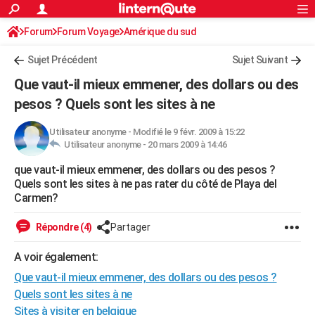
ACTUALITÉS
Forum
Forum Voyage
Amérique du sud
Connexion
S'inscrire
Rechercher
Société
Education
Villes
Politique
Faits Divers
Monde
+
SPORT
Sujet Précédent
Sujet Suivant
Football
Cyclisme
Forum
Coupe du monde 2026
Tennis
Rugby
CULTURE
Que vaut-il mieux emmener, des dollars ou des
TNT
Cinéma
Musique
Programme TV
Streaming
Sorties cinéma
+
pesos ? Quels sont les sites à ne
FINANCE
Impôts
Immobilier
Banque
Crédit
Retraite
Epargne
Risques naturels par ville
Assurance
AUTO
Utilisateur anonyme
-
Modifié le 9 févr. 2009 à 15:22
Utilisateur anonyme -
20 mars 2009 à 14:46
Réserver un essai
Berlines
Forum auto
Essais
Citadines
SUV
+
HIGH-TECH
que vaut-il mieux emmener, des dollars ou des pesos ?
Quels sont les sites à ne pas rater du côté de Playa del
Meilleur smartphone
Ordinateurs
Guide high-tech
Mobiles
Internet
Jeux vidéo
+
BRICOLAGE
Carmen?
Aménagement intérieur
Cuisine
Jardinage
+
Forum
Extérieur
Salle de bains
Rangement
WEEK-END
Répondre (4)
Partager
Escapades
Expositions
Week-end nature
Guides de France
Patrimoine
Musées
+
LIFESTYLE
A voir également:
Bien-être
Mode
+
Art de vivre
Loisirs
Modes de vie
SANTE
Que vaut-il mieux emmener, des dollars ou des pesos ?
Quels sont les sites à ne
Guide de la santé
Médicaments
+
Alimentation
Maladies
Sommeil
VOYAGE
Sites à visiter en belgique