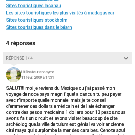
Sites touristiques lacanau
City break
Voyage de noces
Climat
Destinations
Voyage nature
Forum
+
PHOTO
Les sites touristiques les plus visités à madagascar
GUIDES D'ACHAT
Sites touristiques stockholm
Sites touristiques dans le béarn
BONS PLANS
4 réponses
CARTE DE VOEUX
Carte Bonne année
Carte Pâques
Carte de Noël
Carte Saint-Valentin
Carte d'anniversaire
DICTIONNAIRE
RÉPONSE 1 / 4
Biographies
Expressions
Dictionnaire
Citations
Proverbes
PROGRAMME TV
Utilisateur anonyme
11 févr. 2009 à 14:31
COPAINS D'AVANT
SALUT!!! moi je reviens du Mexique ou j'ai passé mon
Se connecter
Collèges
Universités
Service militaire
S'inscrire
Lycées
Primaires
Entreprises
Avis de recherche
AVIS DE DÉCÈS
voyage de noce.pays magnifique! a cancun tu peu payer
avec n'importe quelle monnaie. mais je te conseil
FORUM
d'emmener des dollars américain et de l'aie échanger
contre des pesos mexicains 1 dollars pour 13 pesos.nous
Lifestyle
Sport
Television
Cinema
Bricolage
Culture
Auto
Voyage
avons fait un circuit et avons visiter beaucoup de cite
archéologique.la ville de tulum est génial va voir ancienne
cité maya qui surplombe la mer des caraibes. Cenote azul