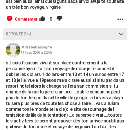
est bien aussi ainsi que laguna bacalar.voila!!!.je te souhaite
un très bon voyage. virginie!!!
0
Commenter
RÉPONSE 2 / 4
Utilisateur anonyme
11 févr. 2009 à 22:06
slt suis francais vivant sur place contrerement a la
personne ayant fait son voyage de noce je te conseil d
oublier les dollars 1 dollars-entre 13 et 14 un euros entre 17
et 18 je l ai vue a 19pesos mais c rare aussi si situ par ds un
resort hotel alors le change se fera san commision si tu
change ds la rue tu perdra un peu ....oublie cancun ne perd
pas ds ton temps ds cette ville de gringo...a l invers a playa
tu sera plus pres de toute les chose a faire.....vas a tulum
comme ton le monde te la dit(c le site de tournage de l
emission de lile de la tentation) ...c superbe c vrai ....toutes
le s activitees te seront proposer des ton arrivee noubli pas
quil vive du tourisme et essaye de negocier ton taxi ,tes