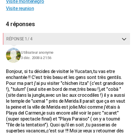
Visite montenegró
City break
Voyage de noces
Climat
Destinations
Voyage nature
Forum
+
PHOTO
Visite reunion
GUIDES D'ACHAT
4 réponses
BONS PLANS
RÉPONSE 1 / 4
CARTE DE VOEUX
Utilisateur anonyme
Carte Bonne année
Carte Pâques
Carte de Noël
Carte Saint-Valentin
Carte d'anniversaire
DICTIONNAIRE
3 déc. 2008 à 21:56
Biographies
Expressions
Dictionnaire
Citations
Proverbes
PROGRAMME TV
Bonjour, si tu décides de visiter le Yucatan,tu vas etre
enchantée !! C'est très beau et les gens sont très gentils.
COPAINS D'AVANT
Pour ma part j'ai pu visiter "chichen itza" (c'est grandiose
!), "tulum" (seul site en bord de mer,très beau !),et "cobà "
Se connecter
Collèges
Universités
Service militaire
S'inscrire
Lycées
Primaires
Entreprises
Avis de recherche
AVIS DE DÉCÈS
(site dans la jungle,avec un lac aux crocodiles !) il y a aussi
le temple de "uxmal " près de Merida.Il parait que ça en vaut
FORUM
la peine et la ville de Merida est jolie.Moi comme j'étais à
Playa del Carmen,je suis encore allé voir le parc "xcaret"
Lifestyle
Sport
Television
Cinema
Bricolage
Culture
Auto
Voyage
(super spectacle final) et "Playa Paraiso" ( on y a tourné
"l'ile de la tentation"). Quoi qu'il en soit ,tu passeras de
superbes vacances,c'est sur !!! Moi je veux y retourner dès