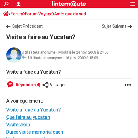
ACTUALITÉS
Forum
Forum Voyage
Amérique du sud
Connexion
S'inscrire
Rechercher
Société
Education
Villes
Politique
Faits Divers
Monde
+
SPORT
Sujet Précédent
Sujet Suivant
Football
Cyclisme
Forum
Coupe du monde 2026
Tennis
Rugby
CULTURE
Visite a faire au Yucatan?
TNT
Cinéma
Musique
Programme TV
Streaming
Sorties cinéma
+
FINANCE
Utilisateur anonyme
-
Modifié le 24 nov. 2008 à 21:56
Impôts
Immobilier
Banque
Crédit
Retraite
Epargne
Risques naturels par ville
Assurance
AUTO
Utilisateur anonyme -
16 janv. 2009 à 15:09
Réserver un essai
Berlines
Forum auto
Essais
Citadines
SUV
+
HIGH-TECH
Visite a faire au Yucatan?
Meilleur smartphone
Ordinateurs
Guide high-tech
Mobiles
Internet
Jeux vidéo
+
BRICOLAGE
Répondre (4)
Partager
Aménagement intérieur
Cuisine
Jardinage
+
Forum
Extérieur
Salle de bains
Rangement
WEEK-END
A voir également:
Escapades
Expositions
Week-end nature
Guides de France
Patrimoine
Musées
+
LIFESTYLE
Visite a faire au Yucatan?
Que faire au yucatan
Bien-être
Mode
+
Art de vivre
Loisirs
Modes de vie
SANTE
Visite vexin
Guide de la santé
Médicaments
+
Alimentation
Maladies
Sommeil
Duree visite memorial caen
VOYAGE