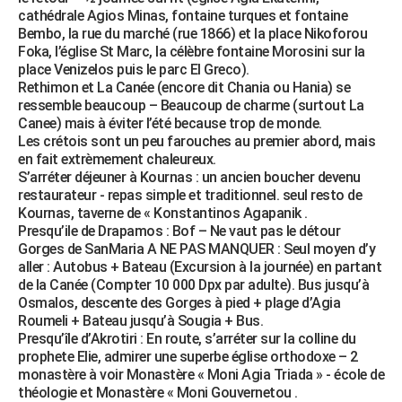
cathédrale Agios Minas, fontaine turques et fontaine
Bembo, la rue du marché (rue 1866) et la place Nikoforou
Foka, l’église St Marc, la célèbre fontaine Morosini sur la
place Venizelos puis le parc El Greco).
Rethimon et La Canée (encore dit Chania ou Hania) se
ressemble beaucoup – Beaucoup de charme (surtout La
Canee) mais à éviter l’été because trop de monde.
Les crétois sont un peu farouches au premier abord, mais
en fait extrèmement chaleureux.
S’arréter déjeuner à Kournas : un ancien boucher devenu
restaurateur - repas simple et traditionnel. seul resto de
Kournas, taverne de « Konstantinos Agapanik .
Presqu’ile de Drapamos : Bof – Ne vaut pas le détour
Gorges de SanMaria A NE PAS MANQUER : Seul moyen d’y
aller : Autobus + Bateau (Excursion à la journée) en partant
de la Canée (Compter 10 000 Dpx par adulte). Bus jusqu’à
Osmalos, descente des Gorges à pied + plage d’Agia
Roumeli + Bateau jusqu’à Sougia + Bus.
Presqu’île d’Akrotiri : En route, s’arréter sur la colline du
prophete Elie, admirer une superbe église orthodoxe – 2
monastère à voir Monastère « Moni Agia Triada » - école de
théologie et Monastère « Moni Gouvernetou .