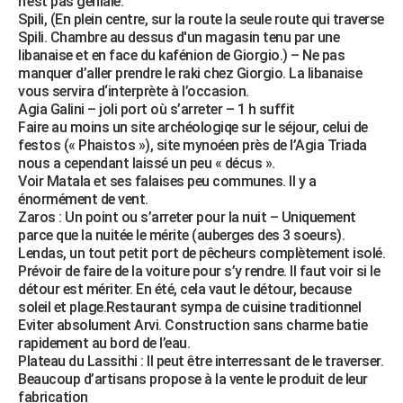
n’est pas géniale.
Spili, (En plein centre, sur la route la seule route qui traverse
Spili. Chambre au dessus d'un magasin tenu par une
libanaise et en face du kafénion de Giorgio.) – Ne pas
manquer d’aller prendre le raki chez Giorgio. La libanaise
vous servira d‘interprète à l’occasion.
Agia Galini – joli port où s’arreter – 1 h suffit
Faire au moins un site archéologiqe sur le séjour, celui de
festos (« Phaistos »), site mynoéen près de l’Agia Triada
nous a cependant laissé un peu « décus ».
Voir Matala et ses falaises peu communes. Il y a
énormément de vent.
Zaros : Un point ou s’arreter pour la nuit – Uniquement
parce que la nuitée le mérite (auberges des 3 soeurs).
Lendas, un tout petit port de pêcheurs complètement isolé.
Prévoir de faire de la voiture pour s’y rendre. Il faut voir si le
détour est mériter. En été, cela vaut le détour, because
soleil et plage.Restaurant sympa de cuisine traditionnel
Eviter absolument Arvi. Construction sans charme batie
rapidement au bord de l’eau.
Plateau du Lassithi : Il peut être interressant de le traverser.
Beaucoup d’artisans propose à la vente le produit de leur
fabrication