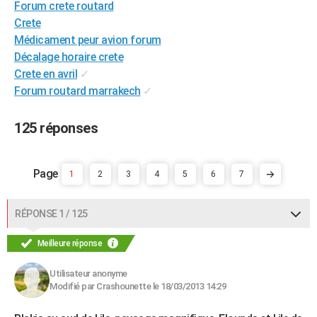
Forum crete routard
City break
Voyage de noces
Climat
Destinations
Voyage nature
Forum
+
PHOTO
Crete
Médicament peur avion forum
GUIDES D'ACHAT
Décalage horaire crete
Crete en avril
✓
BONS PLANS
Forum routard marrakech
✓
CARTE DE VOEUX
125 réponses
Carte Bonne année
Carte Pâques
Carte de Noël
Carte Saint-Valentin
Carte d'anniversaire
DICTIONNAIRE
Biographies
Expressions
Dictionnaire
Citations
Proverbes
PROGRAMME TV
1
2
3
4
5
6
7
COPAINS D'AVANT
RÉPONSE 1 / 125
Se connecter
Collèges
Universités
Service militaire
S'inscrire
Lycées
Primaires
Entreprises
Avis de recherche
AVIS DE DÉCÈS
Meilleure réponse
FORUM
Lifestyle
Sport
Television
Cinema
Bricolage
Culture
Auto
Voyage
Utilisateur anonyme
Modifié par Crashounette le 18/03/2013 14:29