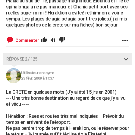
Plakia au sud de l ile, paysage magnifique. Elounda et l ile de
spinalonga a ne pas manquer et Chania petit port avec ses
ruelles super mimi !! Heraklion a eviter! rethimnon a voir c
sympa. Les plages de agia pelagia sont tres jolies.( j ai mis
quelques photos de la crete sur ma fiches) bon sejour
41
Commenter
RÉPONSE 2 / 125
Utilisateur anonyme
23 févr. 2009 à 11:37
La CRETE en quelques mots (J'y ai été 15 jrs en 2001)
--- Une très bonne destination au regard de ce que j'y ai vu
et vécu ----
Héraklion : Rues et routes très mal indiquées – Prévoir du
temps en arrivant de l’aéroport.
Ne pas perdre trop de temps à Heraklion, ou le réserver pour
le retour – ½ journée suffit (église Agia Ekaterini,