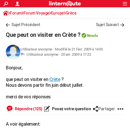
ACTUALITÉS
Forum
Forum Voyage
Europe
Connexion
S'inscrire
Grèce
Rechercher
Société
Education
Villes
Politique
Faits Divers
Monde
+
SPORT
Sujet Précédent
Sujet Suivant
Football
Cyclisme
Forum
Coupe du monde 2026
Tennis
Rugby
CULTURE
Que peut on visiter en Crète ?
Résolu
TNT
Cinéma
Musique
Programme TV
Streaming
Sorties cinéma
+
FINANCE
Utilisateur anonyme
-
Modifié le 21 févr. 2009 à 14:05
Impôts
Immobilier
Banque
Crédit
Retraite
Epargne
Risques naturels par ville
Assurance
AUTO
Utilisateur anonyme -
20 avr. 2009 à 17:22
Réserver un essai
Berlines
Forum auto
Essais
Citadines
SUV
+
HIGH-TECH
Bonjour,
Meilleur smartphone
Ordinateurs
Guide high-tech
Mobiles
Internet
Jeux vidéo
+
BRICOLAGE
que peut on visiter en
Crète
?
Nous devons partir fin juin début juillet.
Aménagement intérieur
Cuisine
Jardinage
+
Forum
Extérieur
Salle de bains
Rangement
WEEK-END
merci de vos réponses
Escapades
Expositions
Week-end nature
Guides de France
Patrimoine
Musées
+
LIFESTYLE
Répondre (125)
Posez votre question
Partager
Bien-être
Mode
+
Art de vivre
Loisirs
Modes de vie
SANTE
A voir également:
Guide de la santé
Médicaments
+
Alimentation
Maladies
Sommeil
VOYAGE