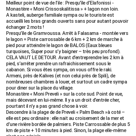
Meilleur point de vue de l’ile : Presqu’île d’Elafonissi -
Monastère « Moni Crissoskalitissa » + lagon non loin.
A kasteli, auberge familiale sympa ou le touriste est
accueilli les bras grands ouverts sans pour autant pouvoir
échanger 2 mots !
Presqu’île de Gramvoussa. Arrêt à Falasama - montée vers
le lagon = Piste carrossable de 6 km + 2 km de marche à
pied pour atteindre le lagon de BALOS (Eaux bleues
turquoises, Super pour s’y baigner – très peu profond).
CELA VAUT LE DETOUR. Avant d’entreprendre les 2 km à
pied, s’arréter prendre un rafraichissement sous le
cabanon. Si vous êtes sympa, on vous offre le raki.
Armeni, près de Kalives (et non celui près de Spili), de
nombreuses chambres à louer, et surtout un cadre sympa
pour diner sur la place du village.
Monastère « Moni Preveli » sur la cote sud. Point de vue,
mais décevant en lui-même. Il y a un droit d’entrée cher,
pourtant il n’y a pas grand chose à voir.
Descendre à la plage de de Preveli « Palm Beach »à coté –
elle est peu ordinaire : elle nait au croisement de la mer et
d’une rivière bordée de palmiers. Piste Carrossable de plus 5
km de piste + 10 minutes à pied. Sinon, la plage elle-même