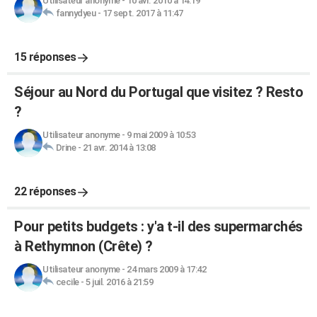
Utilisateur anonyme
-
10 avr. 2010 à 14:19
fannydyeu
-
17 sept. 2017 à 11:47
15 réponses
Séjour au Nord du Portugal que visitez ? Resto
?
Utilisateur anonyme
-
9 mai 2009 à 10:53
Drine
-
21 avr. 2014 à 13:08
22 réponses
Pour petits budgets : y'a t-il des supermarchés
à Rethymnon (Crête) ?
Utilisateur anonyme
-
24 mars 2009 à 17:42
cecile
-
5 juil. 2016 à 21:59