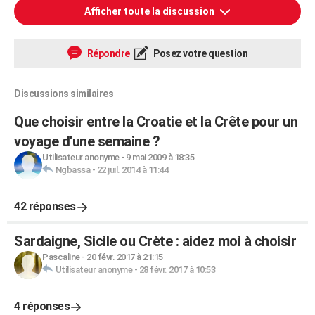
Afficher toute la discussion
Répondre
Posez votre question
Discussions similaires
Que choisir entre la Croatie et la Crête pour un
voyage d'une semaine ?
Utilisateur anonyme
-
9 mai 2009 à 18:35
Ngbassa
-
22 juil. 2014 à 11:44
42 réponses
Sardaigne, Sicile ou Crète : aidez moi à choisir
Pascaline
-
20 févr. 2017 à 21:15
Utilisateur anonyme
-
28 févr. 2017 à 10:53
4 réponses