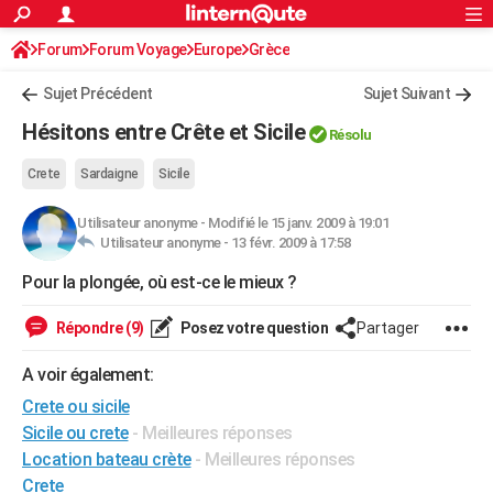
ACTUALITÉS
Forum
Forum Voyage
Europe
Connexion
S'inscrire
Grèce
Rechercher
Société
Education
Villes
Politique
Faits Divers
Monde
+
SPORT
Sujet Précédent
Sujet Suivant
Football
Cyclisme
Forum
Coupe du monde 2026
Tennis
Rugby
CULTURE
Hésitons entre Crête et Sicile
Résolu
TNT
Cinéma
Musique
Programme TV
Streaming
Sorties cinéma
+
FINANCE
Crete
Sardaigne
Sicile
Impôts
Immobilier
Banque
Crédit
Retraite
Epargne
Risques naturels par ville
Assurance
AUTO
Utilisateur anonyme
-
Modifié le 15 janv. 2009 à 19:01
Utilisateur anonyme -
13 févr. 2009 à 17:58
Réserver un essai
Berlines
Forum auto
Essais
Citadines
SUV
+
HIGH-TECH
Pour la plongée, où est-ce le mieux ?
Meilleur smartphone
Ordinateurs
Guide high-tech
Mobiles
Internet
Jeux vidéo
+
BRICOLAGE
Répondre (9)
Posez votre question
Partager
Aménagement intérieur
Cuisine
Jardinage
+
Forum
Extérieur
Salle de bains
Rangement
WEEK-END
A voir également:
Escapades
Expositions
Week-end nature
Guides de France
Patrimoine
Musées
+
LIFESTYLE
Crete ou sicile
Bien-être
Mode
+
Art de vivre
Loisirs
Modes de vie
SANTE
Sicile ou crete
- Meilleures réponses
Location bateau crète
- Meilleures réponses
Guide de la santé
Médicaments
+
Alimentation
Maladies
Sommeil
VOYAGE
Crete