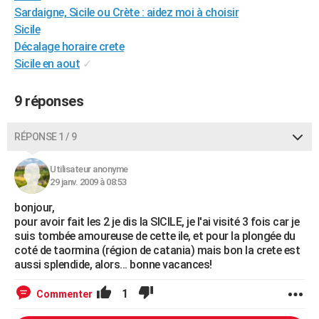
Sardaigne, Sicile ou Crète : aidez moi à choisir
City break
Voyage de noces
Climat
Destinations
Voyage nature
Forum
+
PHOTO
Sicile
Décalage horaire crete
GUIDES D'ACHAT
Sicile en aout
✓
BONS PLANS
9 réponses
CARTE DE VOEUX
Carte Bonne année
Carte Pâques
Carte de Noël
Carte Saint-Valentin
Carte d'anniversaire
DICTIONNAIRE
RÉPONSE 1 / 9
Biographies
Expressions
Dictionnaire
Citations
Proverbes
PROGRAMME TV
Utilisateur anonyme
29 janv. 2009 à 08:53
COPAINS D'AVANT
bonjour,
Se connecter
Collèges
Universités
Service militaire
S'inscrire
Lycées
Primaires
Entreprises
Avis de recherche
AVIS DE DÉCÈS
pour avoir fait les 2 je dis la SICILE, je l'ai visité 3 fois car je
suis tombée amoureuse de cette ile, et pour la plongée du
FORUM
coté de taormina (région de catania) mais bon la crete est
aussi splendide, alors... bonne vacances!
Lifestyle
Sport
Television
Cinema
Bricolage
Culture
Auto
Voyage
1
Commenter