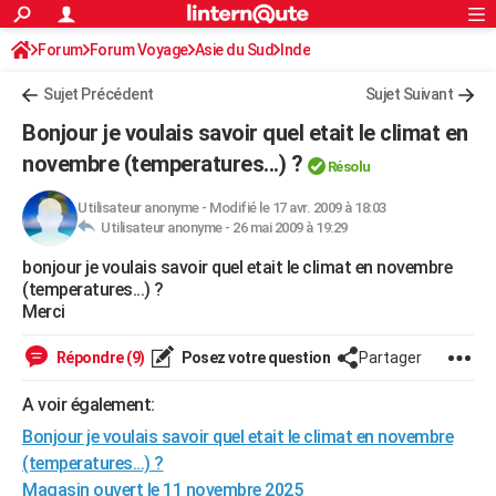
ACTUALITÉS
Forum
Forum Voyage
Asie du Sud
Connexion
S'inscrire
Inde
Rechercher
Société
Education
Villes
Politique
Faits Divers
Monde
+
SPORT
Sujet Précédent
Sujet Suivant
Football
Cyclisme
Forum
Coupe du monde 2026
Tennis
Rugby
CULTURE
Bonjour je voulais savoir quel etait le climat en
TNT
Cinéma
Musique
Programme TV
Streaming
Sorties cinéma
+
novembre (temperatures...) ?
FINANCE
Résolu
Impôts
Immobilier
Banque
Crédit
Retraite
Epargne
Risques naturels par ville
Assurance
AUTO
Utilisateur anonyme
-
Modifié le 17 avr. 2009 à 18:03
Utilisateur anonyme -
26 mai 2009 à 19:29
Réserver un essai
Berlines
Forum auto
Essais
Citadines
SUV
+
HIGH-TECH
bonjour je voulais savoir quel etait le climat en novembre
(temperatures...) ?
Meilleur smartphone
Ordinateurs
Guide high-tech
Mobiles
Internet
Jeux vidéo
+
BRICOLAGE
Merci
Aménagement intérieur
Cuisine
Jardinage
+
Forum
Extérieur
Salle de bains
Rangement
WEEK-END
Répondre (9)
Posez votre question
Partager
Escapades
Expositions
Week-end nature
Guides de France
Patrimoine
Musées
+
LIFESTYLE
A voir également:
Bien-être
Mode
+
Art de vivre
Loisirs
Modes de vie
SANTE
Bonjour je voulais savoir quel etait le climat en novembre
(temperatures...) ?
Guide de la santé
Médicaments
+
Alimentation
Maladies
Sommeil
VOYAGE
Magasin ouvert le 11 novembre 2025