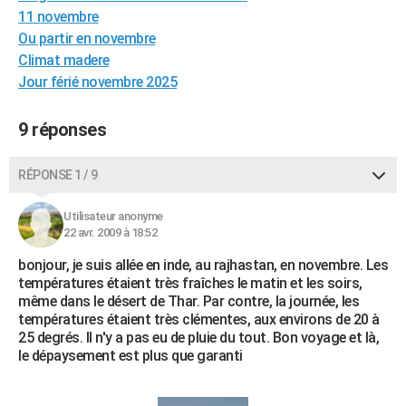
11 novembre
City break
Voyage de noces
Climat
Destinations
Voyage nature
Forum
+
PHOTO
Ou partir en novembre
GUIDES D'ACHAT
Climat madere
Jour férié novembre 2025
BONS PLANS
9 réponses
CARTE DE VOEUX
Carte Bonne année
Carte Pâques
Carte de Noël
Carte Saint-Valentin
Carte d'anniversaire
DICTIONNAIRE
RÉPONSE 1 / 9
Biographies
Expressions
Dictionnaire
Citations
Proverbes
PROGRAMME TV
Utilisateur anonyme
22 avr. 2009 à 18:52
COPAINS D'AVANT
bonjour, je suis allée en inde, au rajhastan, en novembre. Les
Se connecter
Collèges
Universités
Service militaire
S'inscrire
Lycées
Primaires
Entreprises
Avis de recherche
AVIS DE DÉCÈS
températures étaient très fraîches le matin et les soirs,
même dans le désert de Thar. Par contre, la journée, les
FORUM
températures étaient très clémentes, aux environs de 20 à
25 degrés. Il n'y a pas eu de pluie du tout. Bon voyage et là,
Lifestyle
Sport
Television
Cinema
Bricolage
Culture
Auto
Voyage
le dépaysement est plus que garanti