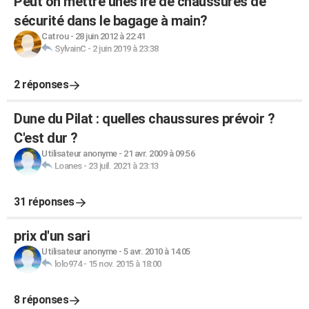
Peut on mettre unes ire de chaussures de
sécurité dans le bagage à main?
Catrou
-
28 juin 2012 à 22:41
SylvainC
-
2 juin 2019 à 23:38
2 réponses
Dune du Pilat : quelles chaussures prévoir ?
C'est dur ?
Utilisateur anonyme
-
21 avr. 2009 à 09:56
Loanes
-
23 juil. 2021 à 23:13
31 réponses
prix d'un sari
Utilisateur anonyme
-
5 avr. 2010 à 14:05
lolo974
-
15 nov. 2015 à 18:00
8 réponses