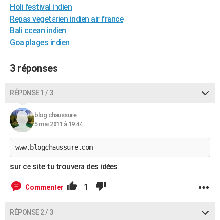
Holi festival indien
City break
Voyage de noces
Climat
Destinations
Voyage nature
Forum
+
PHOTO
Repas vegetarien indien air france
Bali ocean indien
GUIDES D'ACHAT
Goa plages indien
BONS PLANS
3 réponses
CARTE DE VOEUX
Carte Bonne année
Carte Pâques
Carte de Noël
Carte Saint-Valentin
Carte d'anniversaire
DICTIONNAIRE
RÉPONSE 1 / 3
Biographies
Expressions
Dictionnaire
Citations
Proverbes
PROGRAMME TV
blog chaussure
5 mai 2011 à 19:44
COPAINS D'AVANT
www.blogchaussure.com
Se connecter
Collèges
Universités
Service militaire
S'inscrire
Lycées
Primaires
Entreprises
Avis de recherche
AVIS DE DÉCÈS
sur ce site tu trouvera des idées
FORUM
1
Commenter
Lifestyle
Sport
Television
Cinema
Bricolage
Culture
Auto
Voyage
RÉPONSE 2 / 3