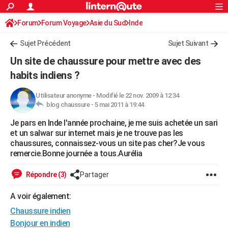
ACTUALITÉS
Forum
Forum Voyage
Asie du Sud
Connexion
S'inscrire
Inde
Rechercher
Société
Education
Villes
Politique
Faits Divers
Monde
+
SPORT
Sujet Précédent
Sujet Suivant
Football
Cyclisme
Forum
Coupe du monde 2026
Tennis
Rugby
CULTURE
Un site de chaussure pour mettre avec des
TNT
Cinéma
Musique
Programme TV
Streaming
Sorties cinéma
+
habits indiens ?
FINANCE
Impôts
Immobilier
Banque
Crédit
Retraite
Epargne
Risques naturels par ville
Assurance
AUTO
Utilisateur anonyme
-
Modifié le 22 nov. 2009 à 12:34
blog chaussure -
5 mai 2011 à 19:44
Réserver un essai
Berlines
Forum auto
Essais
Citadines
SUV
+
HIGH-TECH
Je pars en Inde l'année prochaine, je me suis achetée un sari
et un salwar sur internet mais je ne trouve pas les
Meilleur smartphone
Ordinateurs
Guide high-tech
Mobiles
Internet
Jeux vidéo
+
BRICOLAGE
chaussures, connaissez-vous un site pas cher?Je vous
remercie.Bonne journée a tous.Aurélia
Aménagement intérieur
Cuisine
Jardinage
+
Forum
Extérieur
Salle de bains
Rangement
WEEK-END
Répondre (3)
Partager
Escapades
Expositions
Week-end nature
Guides de France
Patrimoine
Musées
+
LIFESTYLE
A voir également:
Bien-être
Mode
+
Art de vivre
Loisirs
Modes de vie
SANTE
Chaussure indien
Guide de la santé
Médicaments
+
Alimentation
Maladies
Sommeil
VOYAGE
Bonjour en indien