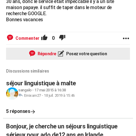
30 ans, donc le service était impeccable il y a un site
maison papaye. il suffit de taper dans le moteur de
recherche GOOGLE.
Bonnes vacances
0
Commenter
Répondre
Posez votre question
Discussions similaires
séjour linguistique à malte
sangalo
-
17 mai 2015 à 16:38
Emixam27
-
18 juil. 2019 à 15:46
5 réponses
Bonjour, je cherche un séjours linguistique
sérieux pour ado de12 ans en Irlande