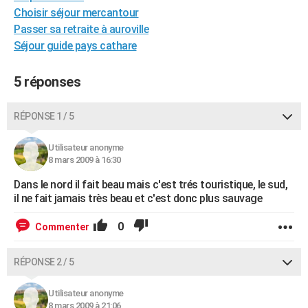
Choisir séjour mercantour
City break
Voyage de noces
Climat
Destinations
Voyage nature
Forum
+
PHOTO
Passer sa retraite à auroville
GUIDES D'ACHAT
Séjour guide pays cathare
BONS PLANS
5 réponses
CARTE DE VOEUX
RÉPONSE 1 / 5
Carte Bonne année
Carte Pâques
Carte de Noël
Carte Saint-Valentin
Carte d'anniversaire
DICTIONNAIRE
Utilisateur anonyme
Biographies
Expressions
Dictionnaire
Citations
Proverbes
PROGRAMME TV
8 mars 2009 à 16:30
COPAINS D'AVANT
Dans le nord il fait beau mais c'est trés touristique, le sud,
il ne fait jamais très beau et c'est donc plus sauvage
Se connecter
Collèges
Universités
Service militaire
S'inscrire
Lycées
Primaires
Entreprises
Avis de recherche
AVIS DE DÉCÈS
0
Commenter
FORUM
RÉPONSE 2 / 5
Lifestyle
Sport
Television
Cinema
Bricolage
Culture
Auto
Voyage
Utilisateur anonyme
8 mars 2009 à 21:06