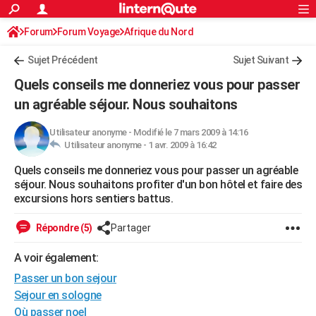
ACTUALITÉS
Forum
Forum Voyage
Afrique du Nord
Connexion
S'inscrire
Rechercher
Société
Education
Villes
Politique
Faits Divers
Monde
+
SPORT
Sujet Précédent
Sujet Suivant
Football
Cyclisme
Forum
Coupe du monde 2026
Tennis
Rugby
CULTURE
Quels conseils me donneriez vous pour passer
TNT
Cinéma
Musique
Programme TV
Streaming
Sorties cinéma
+
un agréable séjour. Nous souhaitons
FINANCE
Impôts
Immobilier
Banque
Crédit
Retraite
Epargne
Risques naturels par ville
Assurance
AUTO
Utilisateur anonyme
-
Modifié le 7 mars 2009 à 14:16
Utilisateur anonyme -
1 avr. 2009 à 16:42
Réserver un essai
Berlines
Forum auto
Essais
Citadines
SUV
+
HIGH-TECH
Quels conseils me donneriez vous pour passer un agréable
séjour. Nous souhaitons profiter d'un bon hôtel et faire des
Meilleur smartphone
Ordinateurs
Guide high-tech
Mobiles
Internet
Jeux vidéo
+
BRICOLAGE
excursions hors sentiers battus.
Aménagement intérieur
Cuisine
Jardinage
+
Forum
Extérieur
Salle de bains
Rangement
WEEK-END
Répondre (5)
Partager
Escapades
Expositions
Week-end nature
Guides de France
Patrimoine
Musées
+
LIFESTYLE
A voir également:
Bien-être
Mode
+
Art de vivre
Loisirs
Modes de vie
SANTE
Passer un bon sejour
Sejour en sologne
Guide de la santé
Médicaments
+
Alimentation
Maladies
Sommeil
VOYAGE
Où passer noel