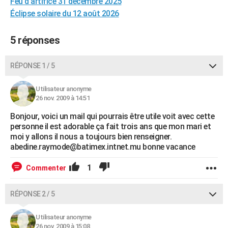
Feu d'artifice 31 decembre 2025
City break
Voyage de noces
Climat
Destinations
Voyage nature
Forum
+
PHOTO
Éclipse solaire du 12 août 2026
GUIDES D'ACHAT
5 réponses
BONS PLANS
RÉPONSE 1 / 5
CARTE DE VOEUX
Utilisateur anonyme
Carte Bonne année
Carte Pâques
Carte de Noël
Carte Saint-Valentin
Carte d'anniversaire
DICTIONNAIRE
26 nov. 2009 à 14:51
Biographies
Expressions
Dictionnaire
Citations
Proverbes
PROGRAMME TV
Bonjour, voici un mail qui pourrais être utile voit avec cette
personne il est adorable ça fait trois ans que mon mari et
COPAINS D'AVANT
moi y allons il nous a toujours bien renseigner.
abedine.raymode@batimex.intnet.mu bonne vacance
Se connecter
Collèges
Universités
Service militaire
S'inscrire
Lycées
Primaires
Entreprises
Avis de recherche
AVIS DE DÉCÈS
1
Commenter
FORUM
RÉPONSE 2 / 5
Lifestyle
Sport
Television
Cinema
Bricolage
Culture
Auto
Voyage
Utilisateur anonyme
26 nov. 2009 à 15:08