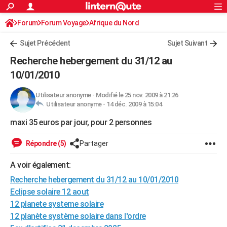
ACTUALITÉS
Forum
Forum Voyage
Afrique du Nord
Connexion
S'inscrire
Rechercher
Société
Education
Villes
Politique
Faits Divers
Monde
+
SPORT
Sujet Précédent
Sujet Suivant
Football
Cyclisme
Forum
Coupe du monde 2026
Tennis
Rugby
CULTURE
Recherche hebergement du 31/12 au
TNT
Cinéma
Musique
Programme TV
Streaming
Sorties cinéma
+
10/01/2010
FINANCE
Impôts
Immobilier
Banque
Crédit
Retraite
Epargne
Risques naturels par ville
Assurance
AUTO
Utilisateur anonyme
-
Modifié le 25 nov. 2009 à 21:26
Utilisateur anonyme -
14 déc. 2009 à 15:04
Réserver un essai
Berlines
Forum auto
Essais
Citadines
SUV
+
HIGH-TECH
maxi 35 euros par jour, pour 2 personnes
Meilleur smartphone
Ordinateurs
Guide high-tech
Mobiles
Internet
Jeux vidéo
+
BRICOLAGE
Répondre (5)
Partager
Aménagement intérieur
Cuisine
Jardinage
+
Forum
Extérieur
Salle de bains
Rangement
WEEK-END
A voir également:
Escapades
Expositions
Week-end nature
Guides de France
Patrimoine
Musées
+
LIFESTYLE
Recherche hebergement du 31/12 au 10/01/2010
Eclipse solaire 12 aout
Bien-être
Mode
+
Art de vivre
Loisirs
Modes de vie
SANTE
12 planete systeme solaire
12 planète système solaire dans l'ordre
Guide de la santé
Médicaments
+
Alimentation
Maladies
Sommeil
VOYAGE