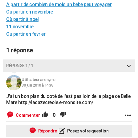
A partir de combien de mois un bebe peut voyager
City break
Voyage de noces
Climat
Destinations
Voyage nature
Forum
+
PHOTO
Ou partir en novembre
Où partir à noel
GUIDES D'ACHAT
11 novembre
BONS PLANS
Ou partir en fevrier
CARTE DE VOEUX
1 réponse
Carte Bonne année
Carte Pâques
Carte de Noël
Carte Saint-Valentin
Carte d'anniversaire
DICTIONNAIRE
RÉPONSE 1 / 1
Biographies
Expressions
Dictionnaire
Citations
Proverbes
PROGRAMME TV
Utilisateur anonyme
COPAINS D'AVANT
30 juin 2010 à 14:38
Se connecter
Collèges
Universités
Service militaire
S'inscrire
Lycées
Primaires
Entreprises
Avis de recherche
AVIS DE DÉCÈS
J'ai un bon plan du coté de l'est pas loin de la plage de Belle
Mare http://lacazecreole.e-monsite.com/
FORUM
0
Commenter
Lifestyle
Sport
Television
Cinema
Bricolage
Culture
Auto
Voyage
Répondre
Posez votre question