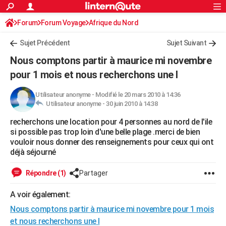
ACTUALITÉS
Forum
Forum Voyage
Afrique du Nord
Connexion
S'inscrire
Rechercher
Société
Education
Villes
Politique
Faits Divers
Monde
+
SPORT
Sujet Précédent
Sujet Suivant
Football
Cyclisme
Forum
Coupe du monde 2026
Tennis
Rugby
CULTURE
Nous comptons partir à maurice mi novembre
TNT
Cinéma
Musique
Programme TV
Streaming
Sorties cinéma
+
pour 1 mois et nous recherchons une l
FINANCE
Impôts
Immobilier
Banque
Crédit
Retraite
Epargne
Risques naturels par ville
Assurance
AUTO
Utilisateur anonyme
-
Modifié le 20 mars 2010 à 14:36
Utilisateur anonyme -
30 juin 2010 à 14:38
Réserver un essai
Berlines
Forum auto
Essais
Citadines
SUV
+
HIGH-TECH
recherchons une location pour 4 personnes au nord de l'ile
si possible pas trop loin d'une belle plage .merci de bien
Meilleur smartphone
Ordinateurs
Guide high-tech
Mobiles
Internet
Jeux vidéo
+
BRICOLAGE
vouloir nous donner des renseignements pour ceux qui ont
déjà séjourné
Aménagement intérieur
Cuisine
Jardinage
+
Forum
Extérieur
Salle de bains
Rangement
WEEK-END
Répondre (1)
Partager
Escapades
Expositions
Week-end nature
Guides de France
Patrimoine
Musées
+
LIFESTYLE
A voir également:
Bien-être
Mode
+
Art de vivre
Loisirs
Modes de vie
SANTE
Nous comptons partir à maurice mi novembre pour 1 mois
Guide de la santé
Médicaments
+
Alimentation
Maladies
Sommeil
VOYAGE
et nous recherchons une l