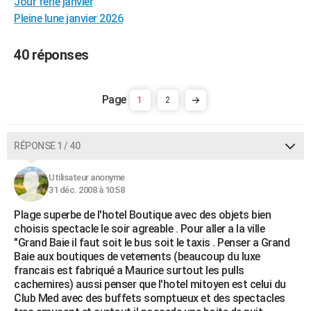
Jour ferie janvier
City break
Voyage de noces
Climat
Destinations
Voyage nature
Forum
+
PHOTO
Pleine lune janvier 2026
GUIDES D'ACHAT
40 réponses
BONS PLANS
CARTE DE VOEUX
1
2
Carte Bonne année
Carte Pâques
Carte de Noël
Carte Saint-Valentin
Carte d'anniversaire
DICTIONNAIRE
RÉPONSE 1 / 40
Biographies
Expressions
Dictionnaire
Citations
Proverbes
PROGRAMME TV
Utilisateur anonyme
COPAINS D'AVANT
31 déc. 2008 à 10:58
Se connecter
Collèges
Universités
Service militaire
S'inscrire
Lycées
Primaires
Entreprises
Avis de recherche
AVIS DE DÉCÈS
Plage superbe de l'hotel Boutique avec des objets bien
choisis spectacle le soir agreable . Pour aller a la ville
FORUM
"Grand Baie il faut soit le bus soit le taxis . Penser a Grand
Baie aux boutiques de vetements (beaucoup du luxe
Lifestyle
Sport
Television
Cinema
Bricolage
Culture
Auto
Voyage
francais est fabriqué a Maurice surtout les pulls
cachemires) aussi penser que l'hotel mitoyen est celui du
Club Med avec des buffets somptueux et des spectacles