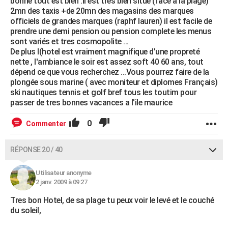
bonne tout est bien .il est tres bien situé (face a la plage)
2mn des taxis +de 20mn des magasins des marques
officiels de grandes marques (raphf lauren) il est facile de
prendre une demi pension ou pension complete les menus
sont variés et tres cosmopolite ...
De plus l(hotel est vraiment magnifique d'une propreté
nette , l'ambiance le soir est assez soft 40 60 ans, tout
dépend ce que vous recherchez ...Vous pourrez faire de la
plongée sous marine ( avec moniteur et diplomes Français)
ski nautiques tennis et golf bref tous les toutim pour
passer de tres bonnes vacances a l'ile maurice
0
Commenter
RÉPONSE 20 / 40
Utilisateur anonyme
2 janv. 2009 à 09:27
Tres bon Hotel, de sa plage tu peux voir le levé et le couché
du soleil,