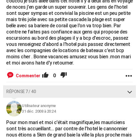
coucou je suis allée dans cet hotel il y a deux ans en voyage
de noces j'en garde un super souvenir. Les gens de l'hotel
sont super sympas et convivial la piscine est un peu petite
mais trés jolie avec sa petite cascade.la plage est super
belle avec sa bariere de corail que l'on va trop bien. Par
contre ne faites pas confiance aux gens qui propose des
escursions au bord des plages il y a bcp d'escroc, passez
vous renseignez d'abord a l'hotel puis passez directement
avec les compagnies de locations de bateaux c'est bcp
moins cher . Bonne vacances amusez vous bien .mon mari
et moi avons hate d'y retourner.
0
Commenter
RÉPONSE 7 / 40
Utilisateur anonyme
31 déc. 2008 à 20:24
Pour mon mari et moi c'était magnifique,les mauriciens
sont très accueillant... par contre de l'hotel le cannonnier
nous étions a 5km de grand baie la ville la plus proche mais