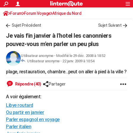
ACTUALITÉS
Forum
Forum Voyage
Afrique du Nord
Connexion
S'inscrire
Rechercher
Société
Education
Villes
Politique
Faits Divers
Monde
+
SPORT
Sujet Précédent
Sujet Suivant
Football
Cyclisme
Forum
Coupe du monde 2026
Tennis
Rugby
CULTURE
Je vais fin janvier à l'hotel les canonniers
TNT
Cinéma
Musique
Programme TV
Streaming
Sorties cinéma
+
pouvez-vous m'en parler un peu plus
FINANCE
Impôts
Immobilier
Banque
Crédit
Retraite
Epargne
Risques naturels par ville
Assurance
AUTO
Utilisateur anonyme
-
Modifié le 29 déc. 2008 à 18:52
Utilisateur anonyme -
22 janv. 2009 à 10:54
Réserver un essai
Berlines
Forum auto
Essais
Citadines
SUV
+
HIGH-TECH
plage, restauration, chambre...peut on aller à pied à la ville ?
Meilleur smartphone
Ordinateurs
Guide high-tech
Mobiles
Internet
Jeux vidéo
+
BRICOLAGE
Répondre (40)
Partager
Aménagement intérieur
Cuisine
Jardinage
+
Forum
Extérieur
Salle de bains
Rangement
WEEK-END
A voir également:
Escapades
Expositions
Week-end nature
Guides de France
Patrimoine
Musées
+
LIFESTYLE
Libye routard
Ou partir en janvier
Bien-être
Mode
+
Art de vivre
Loisirs
Modes de vie
SANTE
Parler espagnol en voyage
Parler italien
Guide de la santé
Médicaments
+
Alimentation
Maladies
Sommeil
VOYAGE