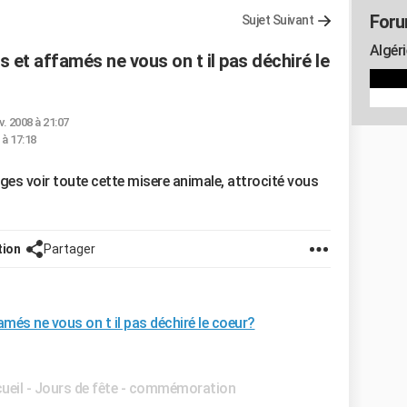
Foru
Sujet Suivant
Algéri
s et affamés ne vous on t il pas déchiré le
v. 2008 à 21:07
 à 17:18
ges voir toute cette misere animale, attrocité vous
tion
Partager
amés ne vous on t il pas déchiré le coeur?
cueil - Jours de fête - commémoration