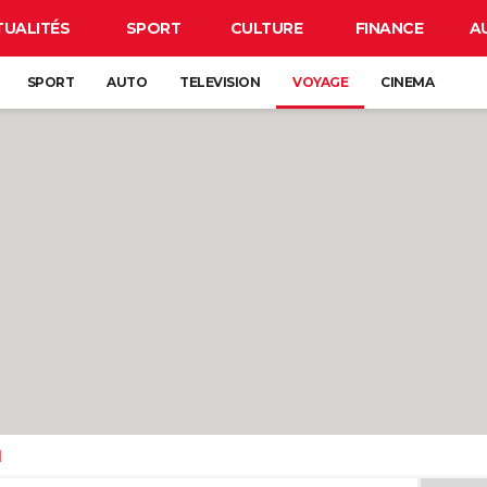
TUALITÉS
SPORT
CULTURE
FINANCE
A
SPORT
AUTO
TELEVISION
VOYAGE
CINEMA
d