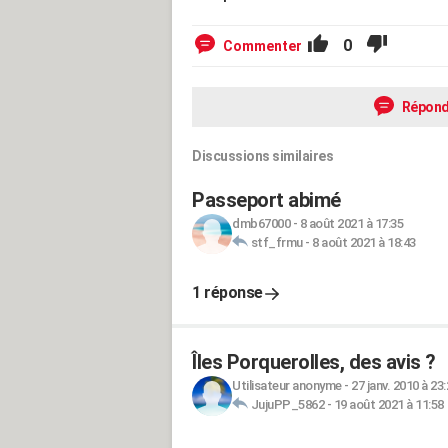
0
Commenter
Répond
Discussions similaires
Passeport abimé
dmb67000
-
8 août 2021 à 17:35
stf_frmu
-
8 août 2021 à 18:43
1 réponse
Îles Porquerolles, des avis ?
Utilisateur anonyme
-
27 janv. 2010 à 23
JujuPP_5862
-
19 août 2021 à 11:58