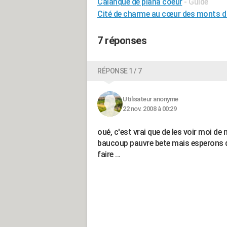
Calanque de piana coeur
- Guide
Cité de charme au cœur des monts d 
7 réponses
RÉPONSE 1 / 7
Utilisateur anonyme
22 nov. 2008 à 00:29
oué, c'est vrai que de les voir moi de 
baucoup pauvre bete mais esperons q
faire ...