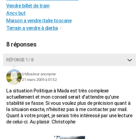
Vendre billet de train
City break
Voyage de noces
Climat
Destinations
Voyage nature
Forum
+
PHOTO
Ancv but
GUIDES D'ACHAT
Maison a vendre italie toscane
Terrain a vendre à djerba
✓
BONS PLANS
8 réponses
CARTE DE VOEUX
Carte Bonne année
Carte Pâques
Carte de Noël
Carte Saint-Valentin
Carte d'anniversaire
DICTIONNAIRE
RÉPONSE 1 / 8
Biographies
Expressions
Dictionnaire
Citations
Proverbes
PROGRAMME TV
Utilisateur anonyme
21 mars 2009 à 01:52
COPAINS D'AVANT
La situation Politique à Mada est très complexe
Se connecter
Collèges
Universités
Service militaire
S'inscrire
Lycées
Primaires
Entreprises
Avis de recherche
AVIS DE DÉCÈS
actuellement et mon conseil serait d'attendre qu'une
stabilité se fasse. Si vous voulez plus de précision quant à
FORUM
la situaion exacte, n'hésitez pas à me contacter par mail.
Quant à votre projet, je serais très intéressé par une lecture
Lifestyle
Sport
Television
Cinema
Bricolage
Culture
Auto
Voyage
de celui-ci. Au plaisir. Christophe