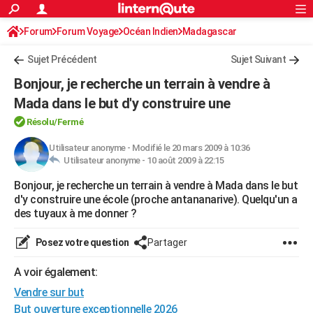
ACTUALITÉS
Forum
Forum Voyage
Océan Indien
Connexion
S'inscrire
Madagascar
Rechercher
Société
Education
Villes
Politique
Faits Divers
Monde
+
SPORT
Sujet Précédent
Sujet Suivant
Football
Cyclisme
Forum
Coupe du monde 2026
Tennis
Rugby
CULTURE
Bonjour, je recherche un terrain à vendre à
TNT
Cinéma
Musique
Programme TV
Streaming
Sorties cinéma
+
Mada dans le but d'y construire une
FINANCE
Résolu/Fermé
Impôts
Immobilier
Banque
Crédit
Retraite
Epargne
Risques naturels par ville
Assurance
AUTO
Utilisateur anonyme
-
Modifié le 20 mars 2009 à 10:36
Réserver un essai
Berlines
Forum auto
Essais
Citadines
SUV
+
HIGH-TECH
Utilisateur anonyme -
10 août 2009 à 22:15
Meilleur smartphone
Ordinateurs
Guide high-tech
Mobiles
Internet
Jeux vidéo
+
Bonjour, je recherche un terrain à vendre à Mada dans le but
BRICOLAGE
d'y construire une école (proche antananarive). Quelqu'un a
Aménagement intérieur
Cuisine
Jardinage
+
Forum
Extérieur
Salle de bains
Rangement
des tuyaux à me donner ?
WEEK-END
Escapades
Expositions
Week-end nature
Guides de France
Patrimoine
Musées
+
Posez votre question
Partager
LIFESTYLE
Bien-être
Mode
+
Art de vivre
Loisirs
Modes de vie
A voir également:
SANTE
Vendre sur but
Guide de la santé
Médicaments
+
Alimentation
Maladies
Sommeil
VOYAGE
But ouverture exceptionnelle 2026