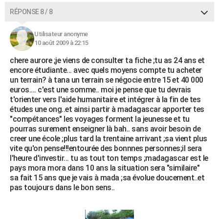
RÉPONSE 8 / 8
Utilisateur anonyme
10 août 2009 à 22:15
chere aurore ;je viens de consulter ta fiche ;tu as 24 ans et
encore étudiante... avec quels moyens compte tu acheter
un terrain? à tana un terrain se négocie entre 15 et 40 000
euros.... c'est une somme.. moi je pense que tu devrais
t'orienter vers l'aide humanitaire et intégrer à la fin de tes
études une ong..et ainsi partir à madagascar apporter tes
"compétances" les voyages forment la jeunesse et tu
pourras surement enseigner là bah.. sans avoir besoin de
creer une école ;plus tard la trentaine arrivant ;sa vient plus
vite qu'on pense!!!entourée des bonnnes personnes;il sera
l'heure d'investir... tu as tout ton temps ;madagascar est le
pays mora mora dans 10 ans la situation sera "similaire"
sa fait 15 ans que je vais à mada ;sa évolue doucement..et
pas toujours dans le bon sens..