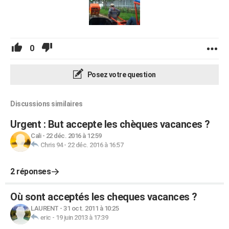
0
Posez votre question
Discussions similaires
Urgent : But accepte les chèques vacances ?
Cali
-
22 déc. 2016 à 12:59
Chris 94
-
22 déc. 2016 à 16:57
2 réponses
Où sont acceptés les cheques vacances ?
LAURENT
-
31 oct. 2011 à 10:25
eric
-
19 juin 2013 à 17:39