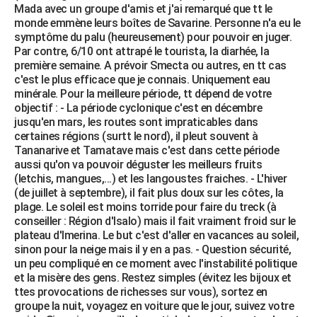
Mada avec un groupe d'amis et j'ai remarqué que tt le
monde emmène leurs boîtes de Savarine. Personne n'a eu le
symptôme du palu (heureusement) pour pouvoir en juger.
Par contre, 6/10 ont attrapé le tourista, la diarhée, la
première semaine. A prévoir Smecta ou autres, en tt cas
c'est le plus efficace que je connais. Uniquement eau
minérale. Pour la meilleure période, tt dépend de votre
objectif : - La période cyclonique c'est en décembre
jusqu'en mars, les routes sont impraticables dans
certaines régions (surtt le nord), il pleut souvent à
Tananarive et Tamatave mais c'est dans cette période
aussi qu'on va pouvoir déguster les meilleurs fruits
(letchis, mangues,...) et les langoustes fraiches. - L'hiver
(de juillet à septembre), il fait plus doux sur les côtes, la
plage. Le soleil est moins torride pour faire du treck (à
conseiller : Région d'Isalo) mais il fait vraiment froid sur le
plateau d'Imerina. Le but c'est d'aller en vacances au soleil,
sinon pour la neige mais il y en a pas. - Question sécurité,
un peu compliqué en ce moment avec l'instabilité politique
et la misère des gens. Restez simples (évitez les bijoux et
ttes provocations de richesses sur vous), sortez en
groupe la nuit, voyagez en voiture que le jour, suivez votre