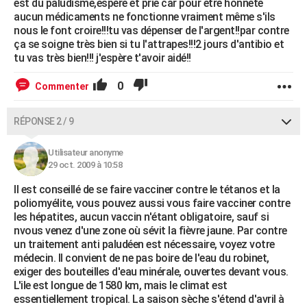
est du paludisme,espère et prie car pour être honnête
aucun médicaments ne fonctionne vraiment même s'ils
nous le font croire!!!tu vas dépenser de l'argent!!par contre
ça se soigne très bien si tu l'attrapes!!!2 jours d'antibio et
tu vas très bien!!! j'espère t'avoir aidé!!
0
Commenter
RÉPONSE 2 / 9
Utilisateur anonyme
29 oct. 2009 à 10:58
Il est conseillé de se faire vacciner contre le tétanos et la
poliomyélite, vous pouvez aussi vous faire vacciner contre
les hépatites, aucun vaccin n'étant obligatoire, sauf si
nvous venez d'une zone où sévit la fièvre jaune. Par contre
un traitement anti paludéen est nécessaire, voyez votre
médecin. Il convient de ne pas boire de l'eau du robinet,
exiger des bouteilles d'eau minérale, ouvertes devant vous.
L'ile est longue de 1580 km, mais le climat est
essentiellement tropical. La saison sèche s'étend d'avril à