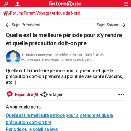
ACTUALITÉS
Forum
Forum Voyage
Afrique du Nord
Connexion
S'inscrire
Rechercher
Société
Education
Villes
Politique
Faits Divers
Monde
+
SPORT
Sujet Précédent
Sujet Suivant
Football
Cyclisme
Forum
Coupe du monde 2026
Tennis
Rugby
CULTURE
Quelle est la meilleure période pour s'y rendre
TNT
Cinéma
Musique
Programme TV
Streaming
Sorties cinéma
+
et quelle précaution doit-on pre
FINANCE
Impôts
Immobilier
Banque
Crédit
Retraite
Epargne
Risques naturels par ville
Assurance
AUTO
Utilisateur anonyme
-
Modifié le 28 oct. 2009 à 18:26
Utilisateur anonyme -
23 nov. 2009 à 23:31
Réserver un essai
Berlines
Forum auto
Essais
Citadines
SUV
+
HIGH-TECH
Quelle est la meilleure période pour s'y rendre et quelle
précaution doit-on prendre au point de vue santé (vaccins,
Meilleur smartphone
Ordinateurs
Guide high-tech
Mobiles
Internet
Jeux vidéo
+
BRICOLAGE
etc..)
Aménagement intérieur
Cuisine
Jardinage
+
Forum
Extérieur
Salle de bains
Rangement
WEEK-END
Répondre (9)
Partager
Escapades
Expositions
Week-end nature
Guides de France
Patrimoine
Musées
+
LIFESTYLE
A voir également:
Bien-être
Mode
+
Art de vivre
Loisirs
Modes de vie
SANTE
Quelle est la meilleure période pour s'y rendre et quelle
précaution doit-on pre
Guide de la santé
Médicaments
+
Alimentation
Maladies
Sommeil
VOYAGE
Periode ou le soleil se leve