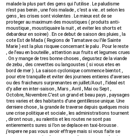
malade la plus part des gens qui l'utilise . Le paludisme
n'est pas benin , une fois malade , c'est a vie...et selon les
gens , les crises sont violentes . Le mieux est de se
proteger au maximum des moustiques ( produits anti-
moustique , moustiquaire la nuit , et eviter les shorts et
debardeur en soiree) . En ce debut de saison des pluies , la
cote Est de Mada ( Regions de Tamatave ou l'ile Sainte
Marie ) est la plus risquee concernant le palu . Pour le reste
, de l'eau en bouteille , attention aux fruits et legumes crues
. On y mange de tres bonne choses , degustez de la viande
de zebu , des crevettes ou langoustes ( si vous etes en
bord de mer ). La saison cyclonique commence bientot ,
pour etre tranquille et eviter des journees entieres d'averses
ou des fraicheurs surprenantes en juillet/Aout , l'ideal est
d'y aller en inter-saison , Mars , Avril , Mai ou Sept ,
Octobre, Novembre.C'est un grand et beau pays , paysages
tres varies et des habitants d'une gentillesse unique. Une
derniere chose , la grande ile traverse depuis quelques mois
une crise politique et sociale , les administrations tournent
, diront nous , au ralentis et les routes ne sont pas
entierements sures si l'on se deplace en taxi-brousse .
j'espere ne pas vous avoir effraye mais si vous faite se