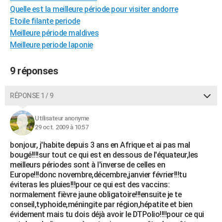
Quelle est la meilleure période pour visiter andorre
City break
Voyage de noces
Climat
Destinations
Voyage nature
Forum
+
PHOTO
Etoile filante periode
GUIDES D'ACHAT
Meilleure période maldives
Meilleure periode laponie
BONS PLANS
9 réponses
CARTE DE VOEUX
Carte Bonne année
Carte Pâques
Carte de Noël
Carte Saint-Valentin
Carte d'anniversaire
DICTIONNAIRE
RÉPONSE 1 / 9
Biographies
Expressions
Dictionnaire
Citations
Proverbes
PROGRAMME TV
Utilisateur anonyme
29 oct. 2009 à 10:57
COPAINS D'AVANT
bonjour, j'habite depuis 3 ans en Afrique et ai pas mal
Se connecter
Collèges
Universités
Service militaire
S'inscrire
Lycées
Primaires
Entreprises
Avis de recherche
AVIS DE DÉCÈS
bougé!!!!sur tout ce qui est en dessous de l'équateur,les
meilleurs périodes sont à l'inverse de celles en
FORUM
Europe!!!donc novembre,décembre,janvier février!!!tu
éviteras les pluies!!!pour ce qui est des vaccins:
Lifestyle
Sport
Television
Cinema
Bricolage
Culture
Auto
Voyage
normalement fièvre jaune obligatoire!!!ensuite je te
conseil,typhoide,méningite par région,hépatite et bien
évidement mais tu dois déjà avoir le DTPolio!!!!pour ce qui