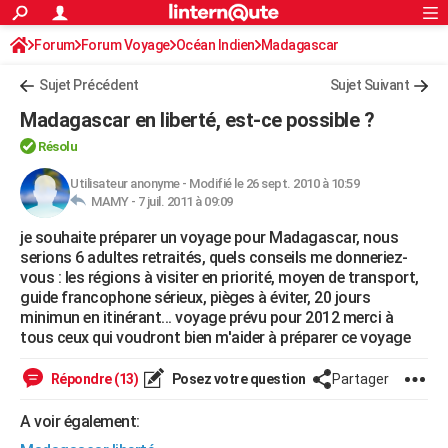
ACTUALITÉS
Forum
Forum Voyage
Océan Indien
Connexion
S'inscrire
Madagascar
Rechercher
Société
Education
Villes
Politique
Faits Divers
Monde
+
SPORT
Sujet Précédent
Sujet Suivant
Football
Cyclisme
Forum
Coupe du monde 2026
Tennis
Rugby
CULTURE
Madagascar en liberté, est-ce possible ?
TNT
Cinéma
Musique
Programme TV
Streaming
Sorties cinéma
+
FINANCE
Résolu
Impôts
Immobilier
Banque
Crédit
Retraite
Epargne
Risques naturels par ville
Assurance
Utilisateur anonyme
-
Modifié le 26 sept. 2010 à 10:59
AUTO
MAMY -
7 juil. 2011 à 09:09
Réserver un essai
Berlines
Forum auto
Essais
Citadines
SUV
+
HIGH-TECH
je souhaite préparer un voyage pour Madagascar, nous
serions 6 adultes retraités, quels conseils me donneriez-
Meilleur smartphone
Ordinateurs
Guide high-tech
Mobiles
Internet
Jeux vidéo
+
BRICOLAGE
vous : les régions à visiter en priorité, moyen de transport,
guide francophone sérieux, pièges à éviter, 20 jours
Aménagement intérieur
Cuisine
Jardinage
+
Forum
Extérieur
Salle de bains
Rangement
WEEK-END
minimun en itinérant... voyage prévu pour 2012 merci à
tous ceux qui voudront bien m'aider à préparer ce voyage
Escapades
Expositions
Week-end nature
Guides de France
Patrimoine
Musées
+
LIFESTYLE
Répondre (13)
Posez votre question
Partager
Bien-être
Mode
+
Art de vivre
Loisirs
Modes de vie
SANTE
A voir également:
Guide de la santé
Médicaments
+
Alimentation
Maladies
Sommeil
VOYAGE