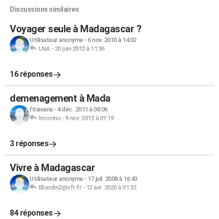
Discussions similaires
Voyager seule à Madagascar ?
Utilisateur anonyme
-
6 nov. 2010 à 14:02
LNA
-
20 juin 2012 à 11:36
16 réponses
demenagement à Mada
fitiavana
-
4 déc. 2011 à 08:06
Inconnu
-
9 nov. 2012 à 01:19
3 réponses
Vivre à Madagascar
Utilisateur anonyme
-
17 juil. 2008 à 16:43
Blondin2@sfr.fr
-
12 avr. 2020 à 01:32
84 réponses