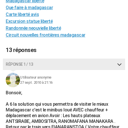
Madagascar liberté
City break
Voyage de noces
Climat
Destinations
Voyage nature
Forum
+
PHOTO
Que faire à madagascar
Carte liberté avis
GUIDES D'ACHAT
Excursion statue liberté
Randonnée neouvielle liberté
BONS PLANS
Circuit nouvelles frontières madagascar
CARTE DE VOEUX
13 réponses
Carte Bonne année
Carte Pâques
Carte de Noël
Carte Saint-Valentin
Carte d'anniversaire
DICTIONNAIRE
Biographies
Expressions
Dictionnaire
Citations
Proverbes
RÉPONSE 1 / 13
PROGRAMME TV
COPAINS D'AVANT
Utilisateur anonyme
27 sept. 2010 à 21:16
Se connecter
Collèges
Universités
Service militaire
S'inscrire
Lycées
Primaires
Entreprises
Avis de recherche
AVIS DE DÉCÈS
Bonsoir,
FORUM
A 6 la solution qui vous permettra de visiter le mieux
Madagascar c'est le minibus loué AVEC chauffeur +
Lifestyle
Sport
Television
Cinema
Bricolage
Culture
Auto
Voyage
déplacement en avion Avoir : Les hauts plateaux
ANTSIRABE, AMBOSITRA, RANOMAFANA MANAKARA .
Retour par le train vers FIANARANSTOA ( Votre chauffeur