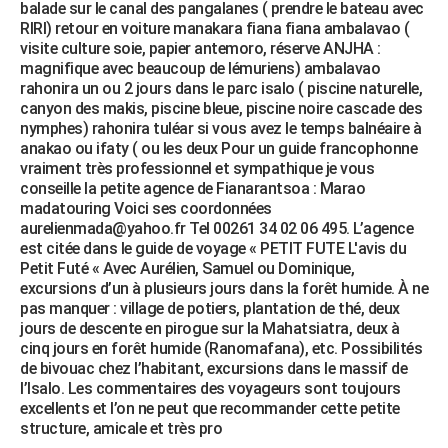
balade sur le canal des pangalanes ( prendre le bateau avec
RIRI) retour en voiture manakara fiana fiana ambalavao (
visite culture soie, papier antemoro, réserve ANJHA :
magnifique avec beaucoup de lémuriens) ambalavao
rahonira un ou 2 jours dans le parc isalo ( piscine naturelle,
canyon des makis, piscine bleue, piscine noire cascade des
nymphes) rahonira tuléar si vous avez le temps balnéaire à
anakao ou ifaty ( ou les deux Pour un guide francophonne
vraiment très professionnel et sympathique je vous
conseille la petite agence de Fianarantsoa : Marao
madatouring Voici ses coordonnées
aurelienmada@yahoo.fr Tel 00261 34 02 06 495. L’agence
est citée dans le guide de voyage « PETIT FUTE L'avis du
Petit Futé « Avec Aurélien, Samuel ou Dominique,
excursions d’un à plusieurs jours dans la forêt humide. À ne
pas manquer : village de potiers, plantation de thé, deux
jours de descente en pirogue sur la Mahatsiatra, deux à
cinq jours en forêt humide (Ranomafana), etc. Possibilités
de bivouac chez l’habitant, excursions dans le massif de
l’Isalo. Les commentaires des voyageurs sont toujours
excellents et l’on ne peut que recommander cette petite
structure, amicale et très pro