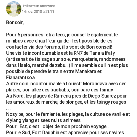
Utilisateur anonyme
14 nov. 2010 à 21:11
Bonsoir,
Pour 6 personnes retraitees, je conseille egalement le
minibus avec chauffeur guide: il est possible de les
contacter via des forums, ills sont de Bon conseil!
Une visite incontournable est la RN7 de Tana a Ifaty
(artisanat de tis sage sur soie, marqueterie, randomnees
dans l Isalo, marché de zebu...) Il me semble qu il n est plus
possible de prendre le train entre Manakara et
Fianarantsoa.
Autre coin incontournable a l ouest: Morondava avec ses
plages, son allee des baobabs, son parc des tsingy
Au Nord, les plages de Ramena pres de Diego Suarez pour
les amoureux de marche, de plongee, et les tsingy rouges
....
Nosy be, pour le farniente, les plages, la culture de vanille et
d ylang ylang et sees nuits animees
Pour l Est, c est l objet de mon prochain voyage...
Pour le Sud, Fort Dauphin est appreciee pour ses navires