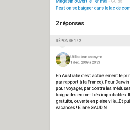
Magasin ouvert le 1er mai
- Guide
Peut on se baigner dans le lac de co
2 réponses
RÉPONSE 1 / 2
Utilisateur anonyme
1 déc. 2009 à 20:33
En Australie c'est actuellement le p
par rapport à la France). Pour Darwin 
pour voyager, par contre les méduses 
baignades en mer très improbables. Il
gratuite, ouverte en pleine ville...Et pu
vacances ! Eliane GAUDIN