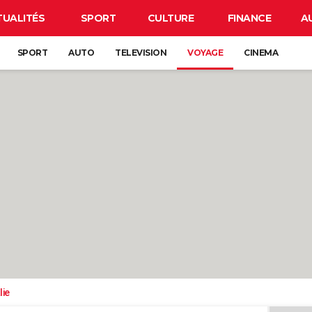
TUALITÉS
SPORT
CULTURE
FINANCE
A
SPORT
AUTO
TELEVISION
VOYAGE
CINEMA
lie