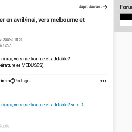
Foru
Sujet Suivant
r en avril/mai, vers melbourne et
v. 2009 à 15:21
à 12:57
il/mai, vers melbourne et adelaîde?
mpérature et MEDUSES)
tion
Partager
il/mai, vers melbourne et adelaîde? vers D
Guide