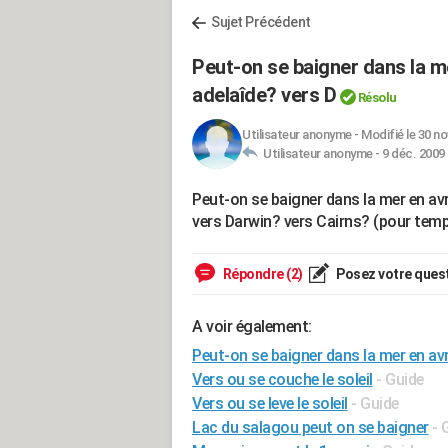
Sujet Précédent
Peut-on se baigner dans la me
adelaîde? vers D
Résolu
Utilisateur anonyme
-
Modifié le 30 no
Utilisateur anonyme -
9 déc. 2009 
Peut-on se baigner dans la mer en avr
vers Darwin? vers Cairns? (pour te
Répondre (2)
Posez votre ques
A voir également:
Peut-on se baigner dans la mer en avr
Vers ou se couche le soleil
- Guide
Vers ou se leve le soleil
- Guide
Lac du salagou peut on se baigner
- 