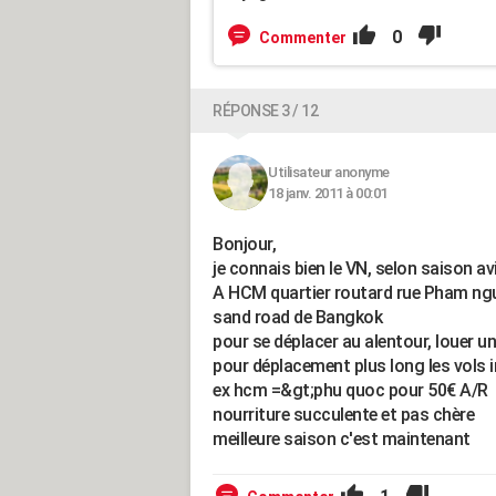
0
Commenter
RÉPONSE 3 / 12
Utilisateur anonyme
18 janv. 2011 à 00:01
Bonjour,
je connais bien le VN, selon saison a
A HCM quartier routard rue Pham ngu 
sand road de Bangkok
pour se déplacer au alentour, louer u
pour déplacement plus long les vols i
ex hcm =&gt;phu quoc pour 50€ A/R
nourriture succulente et pas chère
meilleure saison c'est maintenant