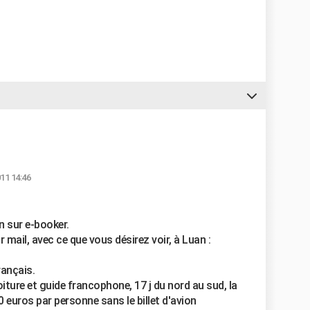
011 14:46
n sur e-booker.
mail, avec ce que vous désirez voir, à Luan :
rançais.
iture et guide francophone, 17 j du nord au sud, la
 euros par personne sans le billet d'avion