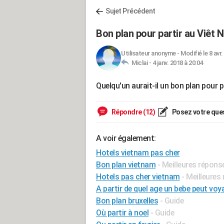
Sujet Précédent
Bon plan pour partir au Viêt 
Utilisateur anonyme
-
Modifié le 8 avr.
Miclai -
4 janv. 2018 à 20:04
Quelqu'un aurait-il un bon plan pour p
Répondre (12)
Posez votre que
A voir également:
Hotels vietnam pas cher
Bon plan vietnam
- Meilleures répons
Hotels pas cher vietnam
- Meilleures
A partir de quel age un bebe peut voy
Bon plan bruxelles
- Guide
Où partir à noel
- Guide