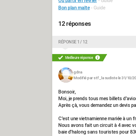
Ou partir en fevrier
- Guide
Bon plan malte
- Guide
12 réponses
RÉPONSE 1 / 12
Meilleure réponse
gdna
Modifié par stf_la sudiste le 31/10/2
Bonsoir,
Moi, je prends tous mes billets d'avio
Après çà, vous demandez un devis par 
C'est une vietnamienne mariée à un f
Nous avons fait un circuit à 4 avec vo
baie d'halong sans touristes pour 830