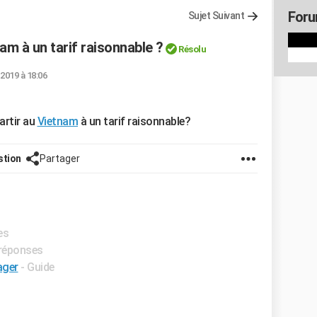
Foru
Sujet Suivant
Nam à un tarif raisonnable ?
Résolu
 2019 à 18:06
artir au
Vietnam
à un tarif raisonnable?
stion
Partager
es
 réponses
ager
- Guide