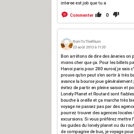
interee est job que tu a
0
Commenter
RomToTheRhum
23 août 2013 à 11:35
Bon arrêtons de dire des âneries on
moins cher que ça. Pour les billets pas
Hanoi paris pour 280 euros( je sais c'
prouve qu'on peut s'en sortir à très b
avance la bourse joue généralement p
évitez de partir en pleine saison et p
Lonely Planet et Routard sont fiables
bouche à oreille et ça marche très bie
voyage ne passez pas par des agence
pourrez trouver des agences locales 
excursions. Si vous préférez mettre l
les guides du lonely planet ou du rou
de compagnie de bus, je voyage pour 