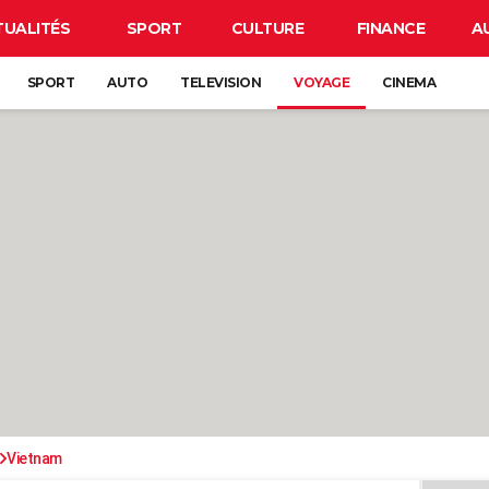
TUALITÉS
SPORT
CULTURE
FINANCE
A
SPORT
AUTO
TELEVISION
VOYAGE
CINEMA
Vietnam