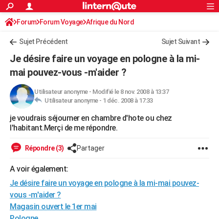
ACTUALITÉS
Forum
Forum Voyage
Afrique du Nord
Connexion
S'inscrire
Rechercher
Société
Education
Villes
Politique
Faits Divers
Monde
+
SPORT
Sujet Précédent
Sujet Suivant
Football
Cyclisme
Forum
Coupe du monde 2026
Tennis
Rugby
CULTURE
Je désire faire un voyage en pologne à la mi-
TNT
Cinéma
Musique
Programme TV
Streaming
Sorties cinéma
+
mai pouvez-vous -m'aider ?
FINANCE
Impôts
Immobilier
Banque
Crédit
Retraite
Epargne
Risques naturels par ville
Assurance
AUTO
Utilisateur anonyme
-
Modifié le 8 nov. 2008 à 13:37
Utilisateur anonyme -
1 déc. 2008 à 17:33
Réserver un essai
Berlines
Forum auto
Essais
Citadines
SUV
+
HIGH-TECH
je voudrais séjourner en chambre d'hote ou chez
l'habitant.Merçi de me répondre.
Meilleur smartphone
Ordinateurs
Guide high-tech
Mobiles
Internet
Jeux vidéo
+
BRICOLAGE
Répondre (3)
Partager
Aménagement intérieur
Cuisine
Jardinage
+
Forum
Extérieur
Salle de bains
Rangement
WEEK-END
A voir également:
Escapades
Expositions
Week-end nature
Guides de France
Patrimoine
Musées
+
LIFESTYLE
Je désire faire un voyage en pologne à la mi-mai pouvez-
Bien-être
Mode
+
Art de vivre
Loisirs
Modes de vie
SANTE
vous -m'aider ?
Magasin ouvert le 1er mai
Guide de la santé
Médicaments
+
Alimentation
Maladies
Sommeil
VOYAGE
Pologne