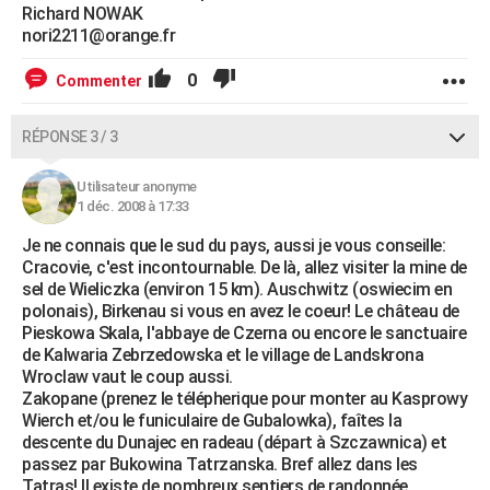
Richard NOWAK
nori2211@orange.fr
0
Commenter
RÉPONSE 3 / 3
Utilisateur anonyme
1 déc. 2008 à 17:33
Je ne connais que le sud du pays, aussi je vous conseille:
Cracovie, c'est incontournable. De là, allez visiter la mine de
sel de Wieliczka (environ 15 km). Auschwitz (oswiecim en
polonais), Birkenau si vous en avez le coeur! Le château de
Pieskowa Skala, l'abbaye de Czerna ou encore le sanctuaire
de Kalwaria Zebrzedowska et le village de Landskrona
Wroclaw vaut le coup aussi.
Zakopane (prenez le télépherique pour monter au Kasprowy
Wierch et/ou le funiculaire de Gubalowka), faîtes la
descente du Dunajec en radeau (départ à Szczawnica) et
passez par Bukowina Tatrzanska. Bref allez dans les
Tatras! Il existe de nombreux sentiers de randonnée.