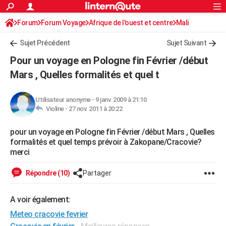
ACTUALITÉS
Forum
Forum Voyage
Afrique de l'ouest et centre
Connexion
S'inscrire
Mali
Rechercher
Société
Education
Villes
Politique
Faits Divers
Monde
+
SPORT
Sujet Précédent
Sujet Suivant
Football
Cyclisme
Forum
Coupe du monde 2026
Tennis
Rugby
CULTURE
Pour un voyage en Pologne fin Février /début
TNT
Cinéma
Musique
Programme TV
Streaming
Sorties cinéma
+
Mars , Quelles formalités et quel t
FINANCE
Impôts
Immobilier
Banque
Crédit
Retraite
Epargne
Risques naturels par ville
Assurance
AUTO
Utilisateur anonyme
-
9 janv. 2009 à 21:10
Violine -
27 nov. 2011 à 20:22
Réserver un essai
Berlines
Forum auto
Essais
Citadines
SUV
+
HIGH-TECH
pour un voyage en Pologne fin Février /début Mars , Quelles
Meilleur smartphone
Ordinateurs
Guide high-tech
Mobiles
Internet
Jeux vidéo
+
BRICOLAGE
formalités et quel temps prévoir à Zakopane/Cracovie?
merci
Aménagement intérieur
Cuisine
Jardinage
+
Forum
Extérieur
Salle de bains
Rangement
WEEK-END
Répondre (10)
Partager
Escapades
Expositions
Week-end nature
Guides de France
Patrimoine
Musées
+
LIFESTYLE
Bien-être
Mode
+
Art de vivre
Loisirs
Modes de vie
SANTE
A voir également:
Meteo cracovie fevrier
Guide de la santé
Médicaments
+
Alimentation
Maladies
Sommeil
VOYAGE