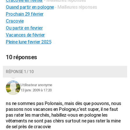
Cracovie en février
- Meilleures réponses
City break
Voyage de noces
Climat
Destinations
Voyage nature
Forum
+
Quand partir en pologne
- Meilleures réponses
PHOTO
Prochain 29 février
GUIDES D'ACHAT
Cracovie
Ou partir en fevrier
BONS PLANS
Vacances de février
Pleine lune fevrier 2025
CARTE DE VOEUX
Carte Bonne année
Carte Pâques
Carte de Noël
Carte Saint-Valentin
Carte d'anniversaire
DICTIONNAIRE
10 réponses
Biographies
Expressions
Dictionnaire
Citations
Proverbes
PROGRAMME TV
RÉPONSE 1 / 10
COPAINS D'AVANT
Utilisateur anonyme
Se connecter
Collèges
Universités
Service militaire
S'inscrire
Lycées
Primaires
Entreprises
Avis de recherche
AVIS DE DÉCÈS
13 janv. 2009 à 17:20
FORUM
ns ne sommes pas Polonais, mais dès que pouvons, nous
passons nos vacances en Pologne,c'est super, il ne faut
Lifestyle
Sport
Television
Cinema
Bricolage
Culture
Auto
Voyage
pas rater les marchés, habillez-vous en pologne les
vêtements ne sont pas chèrs surtout ne pas rater la mine
de sel près de cracovie