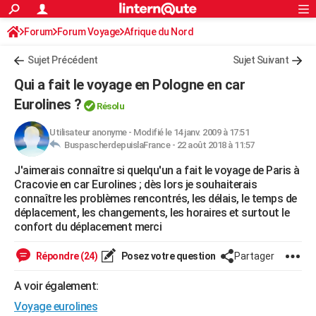
ACTUALITÉS
Forum
Forum Voyage
Afrique du Nord
Connexion
S'inscrire
Rechercher
Société
Education
Villes
Politique
Faits Divers
Monde
+
SPORT
Sujet Précédent
Sujet Suivant
Football
Cyclisme
Forum
Coupe du monde 2026
Tennis
Rugby
CULTURE
Qui a fait le voyage en Pologne en car
TNT
Cinéma
Musique
Programme TV
Streaming
Sorties cinéma
+
Eurolines ?
FINANCE
Résolu
Impôts
Immobilier
Banque
Crédit
Retraite
Epargne
Risques naturels par ville
Assurance
AUTO
Utilisateur anonyme
-
Modifié le 14 janv. 2009 à 17:51
BuspascherdepuislaFrance -
22 août 2018 à 11:57
Réserver un essai
Berlines
Forum auto
Essais
Citadines
SUV
+
HIGH-TECH
J'aimerais connaître si quelqu'un a fait le voyage de Paris à
Cracovie en car Eurolines ; dès lors je souhaiterais
Meilleur smartphone
Ordinateurs
Guide high-tech
Mobiles
Internet
Jeux vidéo
+
BRICOLAGE
connaître les problèmes rencontrés, les délais, le temps de
déplacement, les changements, les horaires et surtout le
Aménagement intérieur
Cuisine
Jardinage
+
Forum
Extérieur
Salle de bains
Rangement
WEEK-END
confort du déplacement merci
Escapades
Expositions
Week-end nature
Guides de France
Patrimoine
Musées
+
LIFESTYLE
Répondre (24)
Posez votre question
Partager
Bien-être
Mode
+
Art de vivre
Loisirs
Modes de vie
SANTE
A voir également:
Guide de la santé
Médicaments
+
Alimentation
Maladies
Sommeil
VOYAGE
Voyage eurolines