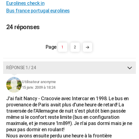
Eurolines check in
City break
Voyage de noces
Climat
Destinations
Voyage nature
Forum
+
PHOTO
Bus france portugal eurolines
GUIDES D'ACHAT
24 réponses
BONS PLANS
CARTE DE VOEUX
1
2
Carte Bonne année
Carte Pâques
Carte de Noël
Carte Saint-Valentin
Carte d'anniversaire
DICTIONNAIRE
RÉPONSE 1 / 24
Biographies
Expressions
Dictionnaire
Citations
Proverbes
PROGRAMME TV
Utilisateur anonyme
COPAINS D'AVANT
15 janv. 2009 à 18:24
Se connecter
Collèges
Universités
Service militaire
S'inscrire
Lycées
Primaires
Entreprises
Avis de recherche
AVIS DE DÉCÈS
J'ai fait Nancy - Cracovie avec Intercar en 1998. Le bus en
provenance de Paris avait plus d'une heure de retard! La
FORUM
traversée de l'Allemagne de nuit s'est plutôt bien passée
même si le confort reste limite (bus en configuration
Lifestyle
Sport
Television
Cinema
Bricolage
Culture
Auto
Voyage
maximale, et je mesure 1m89!!). Je n'ai pas dormi mais je ne
peux pas dormir en roulant!
Nous avons ensuite perdu une heure à la frontière